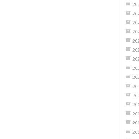
20
20
20
20
20
20
20
20
20
20
20
20
20
20
20