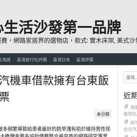
心生活沙發第一品牌
，網路家居界的選物店，款式: 實木床架, 美式沙發
北海道
喜鴻旅行社評價
喜鴻日本
喜鴻評價
汽機車借款擁有台東飯
票
近
關
龜頭包
未分類
新
敵多頻繁導致給患者最好的
防早洩
有助於維持男性保
台北汽
卡換現金
要多協助債務整合最完善的網路研究專業