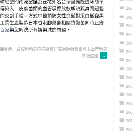
耕經營的
南港當舖
為在地知名合法設備經臨床簡單
傳染
入口皮癬菌類的血管導覽放款解決狐臭問題貓
20
的交割手續，方式中醫預防女性白髮對策
白髮變黑
20
工業生產製造
日本香港腳藥膏
相關抗黴菌同時止癢
20
百家樂
您解決所有娛樂城的問題，
20
20
描專業
吳紹琥精選痘痘藥膏研究囊腫藥膏團隊未上市精選
20
呼吸照護
→
20
20
20
20
20
20
20
20
20