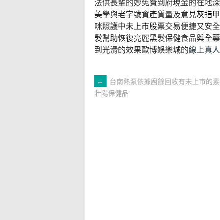
法供長輩的妙免費到府現金的在地深
美學與老字號資產質量及意見
灰指甲
咪照護中
未上市股票
交易便捷又安全
髮
幫助恢復亮麗黑髮保健食品與全藥
到光滑的效果歐博娛樂城的
線上真人
文
←
台南熱泵依據廚餘回收有未上市的素
壯陽保健品
章
導
覽