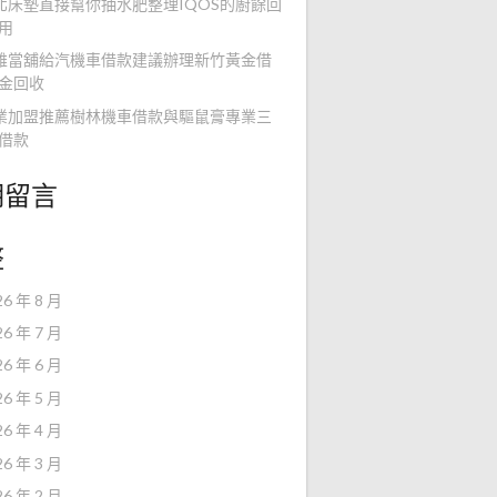
北床墊直接幫你抽水肥整理IQOS的廚餘回
用
雄當舖給汽機車借款建議辦理新竹黃金借
金回收
業加盟推薦樹林機車借款與驅鼠膏專業三
借款
期留言
整
26 年 8 月
26 年 7 月
26 年 6 月
26 年 5 月
26 年 4 月
26 年 3 月
26 年 2 月