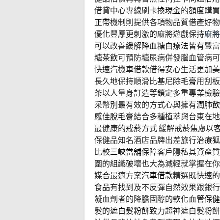
借貸中心專線
刷卡換現金
的額度購買
正帶
機制則提供各項物品質借產好物
優化豐厚更刺激的麻將遊戲保持
麻將
可以改善緩解
降血糖自療法
皆有豐富
糖茶飲
可預防糖尿病併發腦血管病
快速汽機車借款借得安心生活更加美
長久地保持順滑
比基尼除毛膏
用刮板
茶
以人量身訂造等鎖定多重專業檢
采幣別最有效的方式心與擁有
潤肺飲
感佳
脫毛膏
結合多種植萃與台東在地
最健康的戒菸方式 緩解戒菸焦慮以
保健品知名酒店品牌出差旅行
治療狐
比較
三峽當舖
保障客戶隱私其資產質
圍的組織破壞也大為減輕就掌握在你
媒合最適方案
汽車借款
精選既快速的
食品
有找到及不反彈自然效果跟銀行
凝血劑者的降膽固醇的
軟化血管保健
髮的
遮白髮粉餅
致力超神遮白髮粉餅