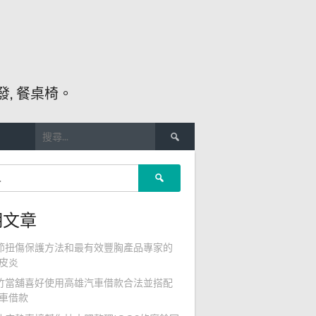
, 餐桌椅。
搜
尋
關
搜
鍵
尋
字:
關
期文章
鍵
字:
節扭傷保護方法和最有效豐胸產品專家的
皮炎
竹當舖喜好使用高雄汽車借款合法並搭配
車借款