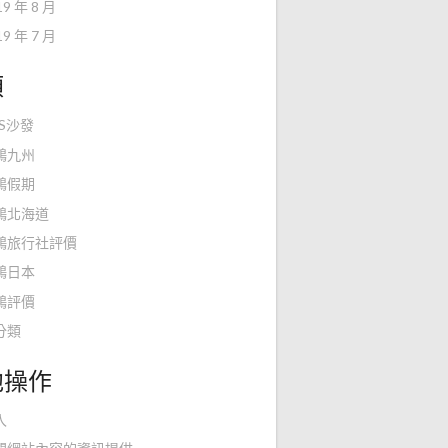
19 年 8 月
19 年 7 月
類
KS沙發
鴻九州
鴻假期
鴻北海道
鴻旅行社評價
鴻日本
鴻評價
分類
他操作
入