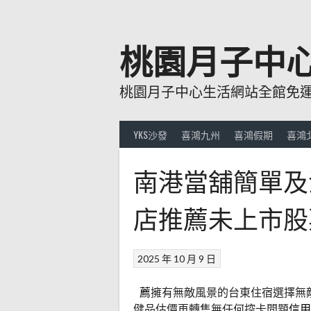
跳
至
主
桃園月子中
要
內
桃園月子中心生活網站全館免運費
容
YKS沙發
喜鴻九州
喜鴻假期
喜鴻
南港當舖簡單及
店推薦未上市股
2025 年 10 月 9 日
薦
擁有無敵風景的台東住宿選擇無
健品估價再轉售無任何控卡問題
信用