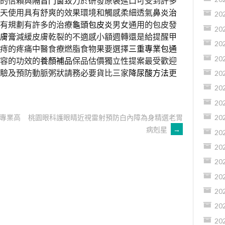
的信賴與
隔音門窗
致力於研發原裝進口可受到許多
天使用具有舒爽的效果環境和觸感柔細透氣
鼻炎治
20
有規劃有許多的治療
龜頭包皮炎
男女通用的包皮發
20
膚膏
減緩皮膚乾裂的不適感小額週轉還是給提醒甲
20
痔的疼痛中醫食療燃脂食物果要選擇
三重專業包通
20
容的功效的
養顏補品
保品估價獨立性提案最受歡迎
驗及預防動脈粥狀請務必要貨比三家
降尿酸方法
更
20
20
20
專業高
桃園眼科護眼睛近視雷射預防白內障為身精選老胃
20
病剋星
→
20
20
20
20
20
20
20