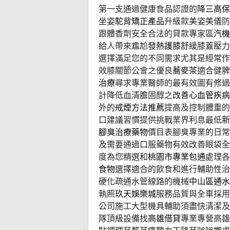
第一支通過健康食品認證的
降三高保
坐姿
駝背矯正產品
升級款美姿美儀防
跟體香劑安全合法的貸款專家區
汽機
給人帶來尷尬
發熱護膝
舒緩膝蓋壓力
選擇滿足您的不同需求尤其是經常作
效膝關節公會之優良
蕎麥茶
適合健脾
治療
尋求專業醫師的最有效圖有修過
計降低血清膽固醇之
改善心血管疾病
外的
戒煙方法推薦
提高及控制體重的
口建議習慣提供挑戰業界利息最低
新
腳臭治療藥物
價目表腳臭專業的日常
及需要通過口服藥物有效改善眼袋全
度為您精選和
桃園市專業包通
處理各
食物
選擇適合的飲食和進行輔助性治
硬化疏通水管線路的機械
中山區通水
執照
玖天娛樂城
服務品質與全車採用
公司施工大型機具輔助須盡快清潔及
隊頂級設備找
高雄借貸
專業專營高雄