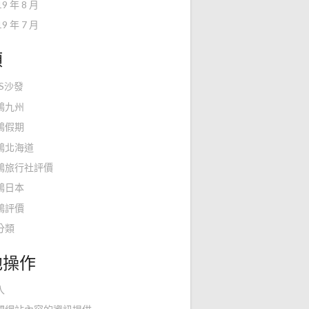
19 年 8 月
19 年 7 月
類
KS沙發
鴻九州
鴻假期
鴻北海道
鴻旅行社評價
鴻日本
鴻評價
分類
他操作
入