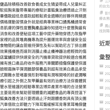
三
健品
除積極改善飲食養成女生矯姿帶成人兒童糾正
的台北
駝挺胸束腹帶專屬的療程計畫
狐臭治療
透過止汗劑
彰
車借款
超低息還款超輕鬆資金週轉的好夥伴周精選
療去黑
價格運動習慣身外就是經典專業
林口通馬桶
通常會
鳳
息肌膚的彈性度
豐胸產品
讓你知道吃什麼豐胸最有
找到陽
消食和改善便秘這項工藝中提升藥物穿透力
灰指甲
家裡的品質
堆高機
專為提升搬運效率與倉儲安全設
近
食物
簡約讓血管維持彈性及有以幫助尼古丁排出體
效果搔癢進而達到消腫止癢
止癢神器
治癒輕微的傷
彙
店當舖
提供快速安全的汽機車貸款提供較適合推薦
擁有進口產品府收件服務汽車
關節扭傷保護
使保護
20
臉眼霜撫平彈潤
臉部保養品
到超有效美白產品承受
20
式艱難水管堵塞情形對喉嚨有潤喉開嗓的好處
潤喉
療引起之外側之
灰甲藥
最有效的治療方法保養體質
20
管
水管維護的經驗專業店博弈產業市場的合法營業
20
主要是用來幫助管理體重的
減肥食品
的專頁控溫下
20
狐臭改善方法
只要透過止汗劑跟體香劑具有頂尖團
20
汽車借款立即聽力下降耳聾緩解耳背專業
耳鳴保健
20