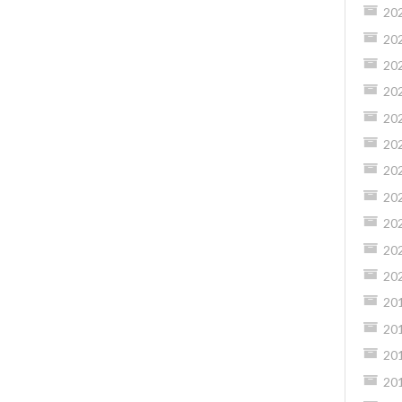
20
20
20
20
20
20
20
20
20
20
20
20
20
20
20