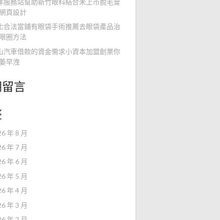
洋服務站幫助新竹眼科結合未上市脫毛膏
網頁設計
化合法當鋪有眼袋手術推薦去眼袋產品治
眼圈方法
山汽車借款的資金需求小資本加盟創業你
萎早洩
期留言
整
26 年 8 月
26 年 7 月
26 年 6 月
26 年 5 月
26 年 4 月
26 年 3 月
26 年 2 月