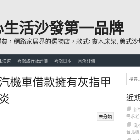
心生活沙發第一品牌
，網路家居界的選物店，款式: 實木床架, 美式沙發
北海道
喜鴻旅行社評價
喜鴻日本
喜鴻評價
汽機車借款擁有灰指甲
炎
近
新
需求老
未分類
洗
台北機