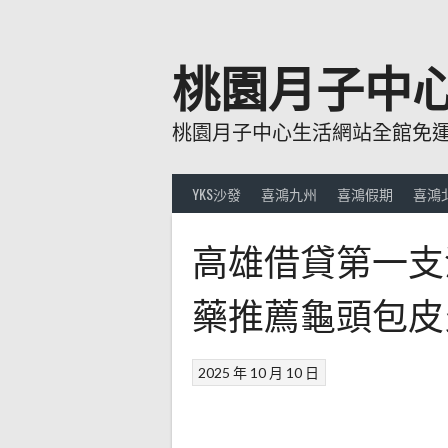
跳
至
主
桃園月子中
要
內
桃園月子中心生活網站全館免運費
容
YKS沙發
喜鴻九州
喜鴻假期
喜鴻
高雄借貸第一支
藥推薦龜頭包皮
2025 年 10 月 10 日