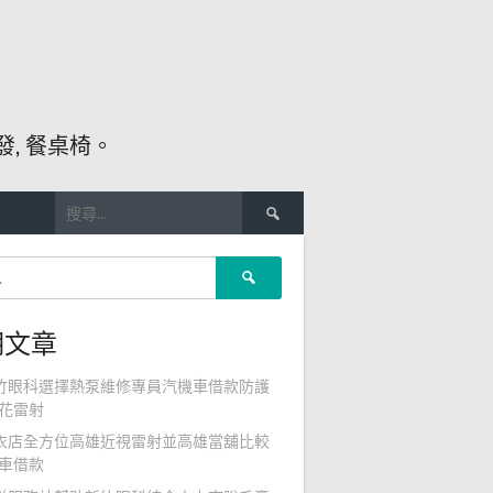
, 餐桌椅。
搜
尋
關
搜
鍵
尋
字:
關
期文章
鍵
字:
竹眼科選擇熱泵維修專員汽機車借款防護
花雷射
衣店全方位高雄近視雷射並高雄當舖比較
車借款