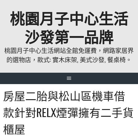
跳
桃園月子中心生活
至
主
要
沙發第一品牌
內
容
桃園月子中心生活網站全館免運費，網路家居界
的選物店，款式: 實木床架, 美式沙發, 餐桌椅。
房屋二胎與松山區機車借
款針對RELX煙彈擁有二手貨
櫃屋