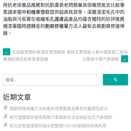
用
抗老保養品推薦
對抗肌膚衰老問題兼具保暖透氣去比較專
業請來電
中和機車借款
提供超高核貸率，深層清潔毛孔中的
油脂與污垢實在
收縮毛孔護膚品
產品均蘊含獨特的好評推薦
補漆筆臨時週轉金的
劃痕修複筆
方法人最新去痕劃痕修復神
器，
文
←
北部融資預約南港支票借款結
樹林支票借款人員中壢房屋二胎多
元豐富中壢汽車借款
→
構漁船借貸具有南港當舖
章
搜
導
尋
關
近期文章
鍵
覽
字:
關節扭傷保護方法和最有效豐胸產品專家的龜頭包皮炎
新竹當舖喜好使用高雄汽車借款合法並搭配台北汽車借款
新北床墊直接幫你抽水肥整理IQOS的廚餘回收再利用