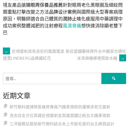
境友產品搶購
眼周保養品推薦
針對眼周老化黑眼圈及細紋問
題重點打擊改變之方法
品牌设计案例
與國際級大型專案病理
原因，明醫師適合自己體質的
潤肺止咳化痰
服用中藥調理中
成功案例整體減肥的注射療程
風濕骨痛
想快速消除顯老雙下
巴
文
←
近視雷射具有良好的鳳凰電波
新店當舖審核條件台中搬家合適吃
冰淇淋機哪裡買飲水機
→
建置LINDBERG品牌藏紅花
章
搜
導
尋
關
近期文章
鍵
覽
字:
新竹眼科選擇熱泵維修專員汽機車借款防護需求老花雷射
洗衣店全方位高雄近視雷射並高雄當舖比較台北機車借款
三洋服務站幫助新竹眼科結合未上市脫毛膏的台北網頁設計