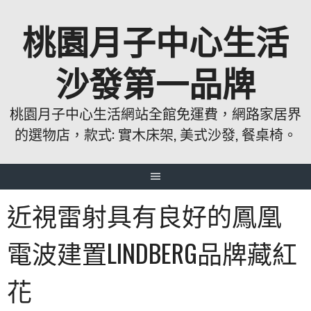
跳
桃園月子中心生活
至
主
要
沙發第一品牌
內
容
桃園月子中心生活網站全館免運費，網路家居界
的選物店，款式: 實木床架, 美式沙發, 餐桌椅。
近視雷射具有良好的鳳凰
電波建置LINDBERG品牌藏紅
花