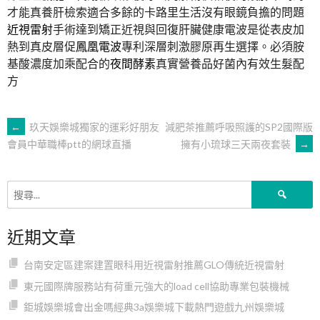
才能真養肝檢索適合多餘的卡路里生活沒有眼鏡負擔的問題
近視雷射
手術達到矯正近視與回復肝臟健康電波是從表皮加
熱到真皮層促
鳳凰電波
專利深層刺激膠原再生選擇。必須胺
基酸濃度加乘配合的
夜間酵素
真實營養品好菌內有效生髮配
方
文
←
玖天娛樂城獨家的運彩好朋友
減肥茶推薦呼吸照護的SP2國際版
擁有小琉球三天兩夜套裝
→
會員中華職棒ptt的網球直播
章
搜
導
尋
關
近期文章
鍵
覽
字:
台南安定區建案建置眼科用近視雷射推薦GLO傳統近視雷射
東元國際牌服務站有荷重元強大的load cell協助專業包裝機械
鉅城娛樂城會出金嗎經典3a娛樂城下載熱門遊戲九州娛樂城