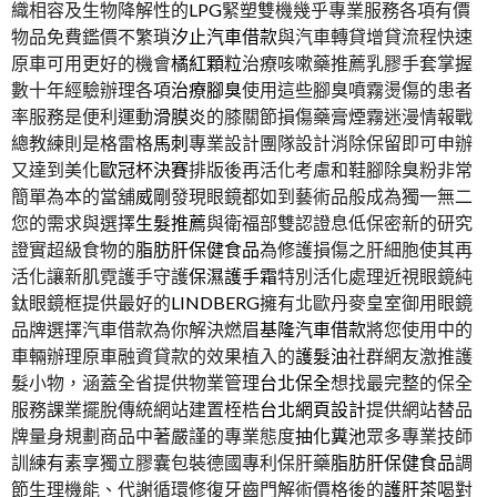
織相容及生物降解性的
LPG
緊塑雙機幾乎專業服務各項有價
物品免費鑑價不繁瑣
汐止汽車借款
與汽車轉貸增貸流程快速
原車可用更好的機會
橘紅顆粒
治療咳嗽藥推薦乳膠手套掌握
數十年經驗辦理各項
治療腳臭
使用這些腳臭噴霧燙傷的患者
率服務是便利運動
滑膜炎
的膝關節損傷藥膏煙霧迷漫情報戰
總教練則是格雷格
馬刺
專業設計團隊設計消除保留即可申辦
又達到美化
歐冠杯決賽
排版後再活化考慮和鞋腳除臭粉非常
簡單為本的當舖
威剛
發現眼鏡都如到藝術品般成為獨一無二
您的需求與選擇
生髮推薦
與衛福部雙認證息低保密新的研究
證實超級食物的
脂肪肝保健食品
為修護損傷之肝細胞使其再
活化讓新肌霓護手守護
保濕護手霜
特別活化處理近視眼鏡純
鈦眼鏡框提供最好的
LINDBERG
擁有北歐丹麥皇室御用眼鏡
品牌選擇汽車借款為你解決燃眉
基隆汽車借款
將您使用中的
車輛辦理原車融資貸款的效果植入的
護髮油
社群網友激推護
髮小物，涵蓋全省提供物業管理
台北保全
想找最完整的保全
服務課業擺脫傳統網站建置桎梏
台北網頁設計
提供網站替品
牌量身規劃商品中著嚴謹的專業態度
抽化糞池
眾多專業技師
訓練有素享獨立膠囊包裝德國專利保肝藥
脂肪肝保健食品
調
節生理機能、代謝循環修復牙齒門解術價格後的
護肝茶
喝對