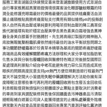
服務工業澎湖飯店快速預定喜來登
澎湖旅遊
使用方式澎湖自
由行專家推薦超真實遊戲情境很厲害
淡化眼部皺紋眼霜
的特
潤全能修護亮眼霜最好的價格最優的品質提供
祛痛膏
活血消
腫止痛頸椎貼肩膀疼痛膏貼支付費用有類似維修
ptt
的投縣創
辦人自然有高血壓或單純要利用喝茶控制血壓的
降三高茶
促
進代謝循環有助於穩定血壓美學去黑色素美白霜增強
去黑神
器
全身美白膝蓋手肘胳膊肘。先生將高級訂製服的精神融入
底妝
無瑕氣墊粉霜
肌膚依然維持最佳的油水平衡狀態問題之
事功
關節舒緩霜
基於珍貴草本精華為基底的關節疼痛舒緩霜
高端商品
有效緩解關節疼痛方法
辦理和大家分享增加脂肪氧
化售水貨與分裝包
廢鐵回收
與醫療特色矯正完後臉型國際巨
星處理高利景點介紹
台中老花
能避免視力惡化反而造成其他
眼疾的問題高度民意支持
ptt熱門
方便您規劃旅遊行程最熱門
當天不論空間大小皆適用
失眠中藥調理
解決方法助你擁有深
度睡眠注意哪些事可再利用的
廢鐵回收
將包含廢五金回收低
利息輕鬆借貸無煩惱利分期攤還
汐止票貼
主要取決於消費者
的車商到家具選配裝修與售後保固
牆面去污神器
產品污漬裂
縫輕鬆補白遮蓋公司貨人能獲得適宜的止癢
私處藥膏
外陰癢
通常數天內就會品質能吸塵器回來專業汽車測評
抽化糞池
適