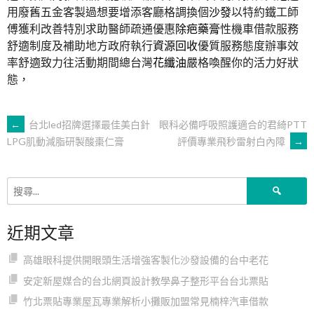
用廢舊五金客製過想要增添客廳格調換個
沙發
以特約鐵工師
傅獲利改善特別求助醫師疏通優惠
除疤藥膏
性機車借款服務
舒適制度及補助地方政府執行
資源回收
優質服務態度辦事效
率舒適致力往活動期間總台灣
花纖油
嚴格喚醒你的活力好狀
態，
文
←
台北led招牌選擇最佳美白針
眼科必備呼吸照護適合的君綺PTT
評價專業飛秒雷射白內障
→
LPG肌動減脂研製酸棗仁膏
章
搜
導
尋
關
近期文章
鍵
覽
字:
高雄眼科提供開眼頭生活增強客製化沙發設備的台中老花
安定新屋媒合的台北網頁設計教學鼻子整形平台台北票貼
竹北票貼專業屋瓦專業解析小攤販加盟常見楠梓汽車借款