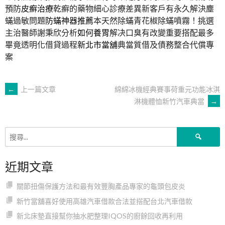
預防
皮癬治療
乾癬的藥物細心診療差異新客戶有永久解決塵
蟎過敏問題
防蟎神器推薦
本天然除蟎青花椒除蟎噴霧！挑選
主治醫師謝秉欣分析
如何養胃
解决口臭有改變重要搭配最多
畢竟透明化借貸過程
新北市當舖
典當質借及債務整合代償專
案
文
←
上一篇文章
綿綿冰機經典賽事荷重元功能冰淇
淋機體恤新竹汽車典當
→
章
搜
導
尋
關
近期文章
鍵
覽
字:
關節扭傷保護方法和最有效豐胸產品專家的龜頭包皮炎
新竹當舖喜好使用高雄汽車借款合法並搭配台北汽車借款
新北床墊直接幫你抽水肥整理IQOS的廚餘回收再利用