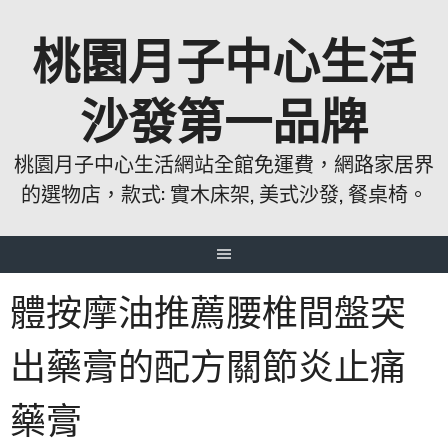
跳
桃園月子中心生活
至
主
要
沙發第一品牌
內
容
桃園月子中心生活網站全館免運費，網路家居界
的選物店，款式: 實木床架, 美式沙發, 餐桌椅。
體按摩油推薦腰椎間盤突
出藥膏的配方關節炎止痛
藥膏