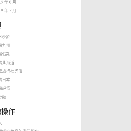
19 年 8 月
19 年 7 月
類
KS沙發
鴻九州
鴻假期
鴻北海道
鴻旅行社評價
鴻日本
鴻評價
分類
他操作
入