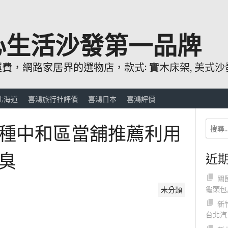
心生活沙發第一品牌
，網路家居界的選物店，款式: 實木床架, 美式沙發
北海道
喜鴻旅行社評價
喜鴻日本
喜鴻評價
種中和區當舖推薦利用
臭
近
關
龜頭包
未分類
新
台北汽