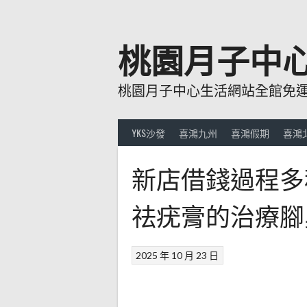
跳
至
主
桃園月子中
要
內
桃園月子中心生活網站全館免運費
容
YKS沙發
喜鴻九州
喜鴻假期
喜鴻
新店借錢過程多
祛疣膏的治療腳
2025 年 10 月 23 日