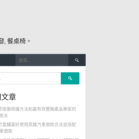
, 餐桌椅。
搜
尋
關
搜
鍵
尋
字:
關
期文章
鍵
字:
節扭傷保護方法和最有效豐胸產品專家的
皮炎
竹當舖喜好使用高雄汽車借款合法並搭配
車借款