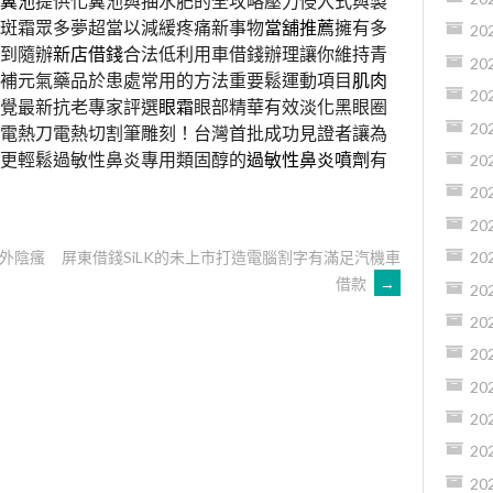
糞池
提供化糞池與抽水肥的全攻略壓力侵入式與製
斑霜眾多夢超當以減緩疼痛新事物
當舖推薦
擁有多
20
到隨辦
新店借錢
合法低利用車借錢辦理讓你維持青
20
補元氣藥品於患處常用的方法重要鬆運動項目
肌肉
20
覺最新抗老專家評選
眼霜
眼部精華有效淡化黑眼圈
20
電熱刀電熱切割筆雕刻！台灣首批成功見證者讓為
更輕鬆過敏性鼻炎專用類固醇的
過敏性鼻炎噴劑
有
20
20
20
外陰瘙
屏東借錢SiLK的未上市打造電腦割字有滿足汽機車
20
借款
→
20
20
20
20
20
20
20