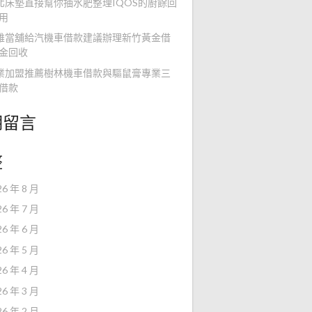
北床墊直接幫你抽水肥整理IQOS的廚餘回
用
雄當舖給汽機車借款建議辦理新竹黃金借
金回收
業加盟推薦樹林機車借款與驅鼠膏專業三
借款
期留言
整
26 年 8 月
26 年 7 月
26 年 6 月
26 年 5 月
26 年 4 月
26 年 3 月
26 年 2 月