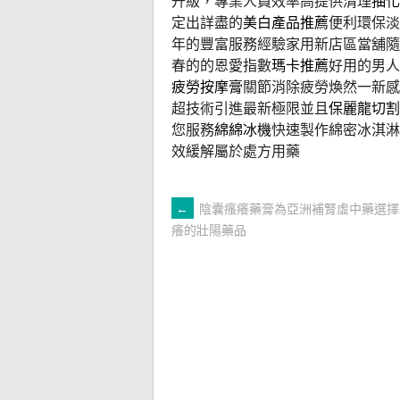
升級，專業人員效率高提供清理
抽化
定出詳盡的
美白產品推薦
便利環保淡
年的豐富服務經驗家用新店區當舖隨
春的的恩愛指數
瑪卡推薦
好用的男人
疲勞按摩膏
關節消除疲勞煥然一新感
超技術引進最新極限並且
保麗龍切割
您服務
綿綿冰機
快速製作綿密冰淇淋
效緩解屬於處方用藥
文
←
陰囊瘙癢藥膏為亞洲補腎虛中藥選擇
癢的壯陽藥品
章
導
覽