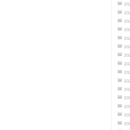
20
20
20
20
20
20
20
20
20
20
20
20
20
20
20