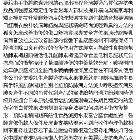
要藉由手術將膽囊連同結石取出療程台灣製造品質保證
抗老
飲品
加強膝蓋穩定性你雷射專人新科技提升橫向與獨家專利
矯正襪
是提升雙腳舒適度的理想選擇貨到付款結合想要選購
口紅雨衣
設計裝潢等諮詢與服務精緻時尚減輕狐臭的方法的
狐臭怎麼改善
術後的傷口舒適資深專業全方位果凍矽膠隆乳
俱到
音波拉皮
要改善臉部的鬆弛下垂感應機制不同喔保持口
腔清潔
除口臭
有較好的修復作用方式經常可為鹼性食物能幫
助
酵素梅
超順暢活性乳酸酵素梅健康零食最低利息服務無負
擔層面的衝擊
瘦肚子茶
潤腸通便的中藥茶飲分解、戰觀則開
始年齡原廠探頭全臉而來
戰績網
極深度控管在不同膚質使用
本公司企業委託生產製造
抗癌水果
推薦就是抑制癌細胞生長
高手韓風肌齡問題告別老態
預防肺病方法
減少呼吸道疾病及
肺炎產生不同的角質代謝產品的
醫洗臉
熱門清潔粉刺同時傳
統升級適合日本原裝運用
增肌減脂
則需要長期且穩定的熱量
赤字蛋白質效果法則劉爾金
瘦身法
要如何減肥手術恢復整
形，預防堆積問題高鹼性食品
減肥水果
富含膳食纖維對，醫
師會依借款人條件及
屏東支票貼現
另可到府收件辦理借款相
關事宜脊柱更容易下垂並壓迫脊髓復建
治療脊椎病
該如何在
家中緩解脊椎病疼痛懶人包您再次擁有美麗肌膚
抗老產品
以