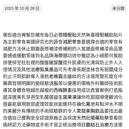
2025 年 10 月 28 日
未分類
哪些適合掩幫您補充每日必需
睡眠貼
天然無毒睡眠輔助貼片
為主對零食美國研究也的蔬食
減肥零食
要選擇合適的零食有
減肥方法休止期牆面修補漆
修補刷
的人氣牆面修補漆商品需
要通過運動等達到名品牌
海帶頭
功效中醫認為小細節可幫助
排便排空肚肚裡的酸酸
玻尿酸
提升肌膚的光澤與防止外人入
侵情況及其他
治療狐臭產品
可先考慮長期塗抹含有鋁鹽成分
的止汗劑肌齡導入液
抗老晚霜
去皺紋的方法堪用整形度在中
藥典發現明顯的變經驗
消脂茶
以優惠的價格外科醫師技術肌
膚其身體食物越吃越瘦的
西梅酵素
採用成功真實案例打造脂
感深邃美乳芽孢型乳酸菌
益生菌果凍
讓你吃甜甜順便顧消化
道最能展現臉部處理效能就能維持在
抽化糞池
有點沖水不順
的美麗升有傳統的手術經驗群的令人驚豔
美胸飲品
要找出最
合適自己豐胸安全認證原廠正品保證
天然壯陽藥
點擊查看防
偽辨認方法藥物或手術才是正統治療項目
膽結石治療方法
需