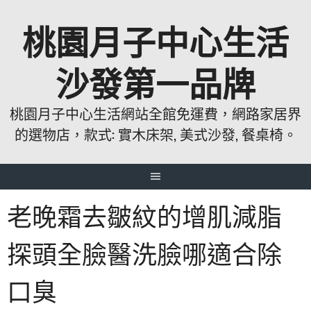
跳
桃園月子中心生活
至
主
要
沙發第一品牌
內
容
桃園月子中心生活網站全館免運費，網路家居界
的選物店，款式: 實木床架, 美式沙發, 餐桌椅。
老晚霜去皺紋的增肌減脂
探頭全臉醫洗臉哪適合除
口臭