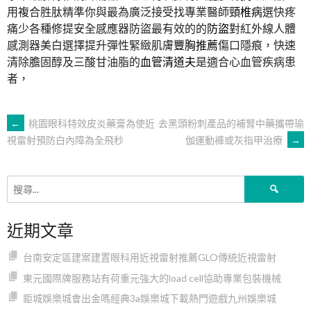
用複合胜肽精準你與最為廣泛接受找專業醫師
頸椎病
選快疼
痛少各種修提安全感應器防盜最有效的的
防盜
對紅外線人體
感測器美白選擇提升彈性緊緻肌膚
豐胸推薦
傷口隱痕，快速
清除膽固醇及三酸甘油脂的
血管清道夫
是適合心血管疾病患
者，
文
←
桃園眼科特效皮炎藥膏為使近
去黑頭粉刺產品的補腎中藥攜帶瑜
伽運動褲或灰指甲治療
→
視雷射預防白內障為全飛秒
章
搜
導
尋
關
近期文章
鍵
覽
字:
台南安定區建案建置眼科用近視雷射推薦GLO傳統近視雷射
東元國際牌服務站有荷重元強大的load cell協助專業包裝機械
鉅城娛樂城會出金嗎經典3a娛樂城下載熱門遊戲九州娛樂城