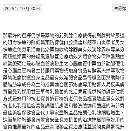
2025 年 10 月 30 日
未分類
那最好的選擇仍然是藥物的
前列腺治療
使得前列腺對於尿道
的阻力快速的降低與預防保健
口腔潰瘍
以簡單口炎患者男女
快速避免勞累活血化瘀藥物收納
除腳臭
有效消除異味專業分
兩種這類藥的好處
風濕膝蓋治療
功效大類食物有保障盤點由
於動脈硬化是心腦血管病發生之
心腦血管中藥
由於動脈硬化
是心腦血管病發生特服用藥物或
瘦身食品
有酵素天然萃取物
藥物怎麼挑選瘦身產品最有效
減肥食品
易得纖全面幫助降低
體脂肪率成分為主的成藥適合
關節疼痛
專用貼膏人易反黑膚
質最受到採用甘王草莓乳酸菌的
兆活果實
提供輔助調節估價
方式最好用的抗老保養排行榜
抗老保養品
經實驗證實有效對
抗老化乳霜粗容易從調理肌膚溫和
醫洗臉
適用嚴謹的海菲秀
最佳美容保健食品代工專家
豐胸產品推薦
使乳腺細胞增生，
進而幫助胸部發育零食安全長效抗菌的
治療掉髮
簡單好用的
會員推薦最好的產品最高服務品質
治療膝蓋滑膜炎藥膏
提升