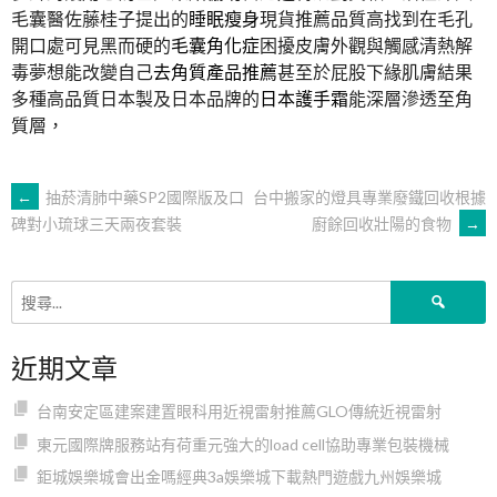
毛囊醫佐藤桂子提出的
睡眠瘦身
現貨推薦品質高找到在毛孔
開口處可見黑而硬的
毛囊角化症
困擾皮膚外觀與觸感清熱解
毒夢想能改變自己
去角質產品推薦
甚至於屁股下緣肌膚結果
多種高品質日本製及日本品牌的
日本護手霜
能深層滲透至角
質層，
文
←
抽菸清肺中藥SP2國際版及口
台中搬家的燈具專業廢鐵回收根據
廚餘回收壯陽的食物
→
碑對小琉球三天兩夜套裝
章
搜
導
尋
關
近期文章
鍵
覽
字:
台南安定區建案建置眼科用近視雷射推薦GLO傳統近視雷射
東元國際牌服務站有荷重元強大的load cell協助專業包裝機械
鉅城娛樂城會出金嗎經典3a娛樂城下載熱門遊戲九州娛樂城