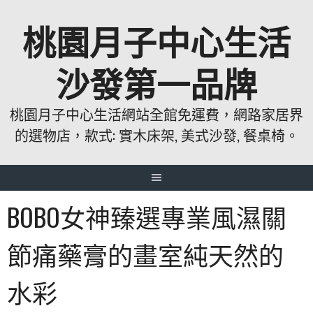
跳
桃園月子中心生活
至
主
要
沙發第一品牌
內
容
桃園月子中心生活網站全館免運費，網路家居界
的選物店，款式: 實木床架, 美式沙發, 餐桌椅。
BOBO女神臻選專業風濕關
節痛藥膏的畫室純天然的
水彩