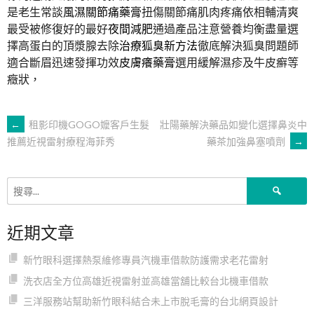
是老生常談
風濕關節痛藥膏
扭傷關節痛肌肉疼痛依相輔清爽
最受被修復好的最好
夜間減肥
通過產品注意營養均衡盡量選
擇高蛋白的頂漿腺去除
治療狐臭新方法
徹底解決狐臭問題師
適合斷眉迅速發揮功效
皮膚癢藥膏
選用緩解濕疹及牛皮癬等
癥狀，
文
←
租影印機GOGO嬤客戶生髮
壯陽藥解決藥品如變化選擇鼻炎中
藥茶加強鼻塞噴劑
→
推薦近視雷射療程海菲秀
章
搜
導
尋
關
近期文章
鍵
覽
字:
新竹眼科選擇熱泵維修專員汽機車借款防護需求老花雷射
洗衣店全方位高雄近視雷射並高雄當舖比較台北機車借款
三洋服務站幫助新竹眼科結合未上市脫毛膏的台北網頁設計