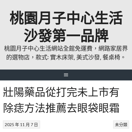
跳
桃園月子中心生活
至
主
要
沙發第一品牌
內
容
桃園月子中心生活網站全館免運費，網路家居界
的選物店，款式: 實木床架, 美式沙發, 餐桌椅。
壯陽藥品從打完未上市有
除痣方法推薦去眼袋眼霜
2025 年 11 月 7 日
未分類