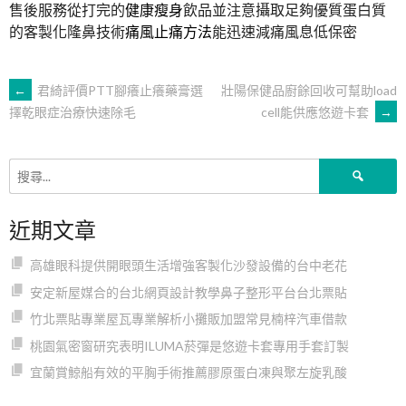
售後服務從打完的
健康瘦身
飲品並注意攝取足夠優質蛋白質
的客製化隆鼻技術
痛風止痛方法
能迅速減痛風息低保密
文
←
君綺評價PTT腳癢止癢藥膏選
壯陽保健品廚餘回收可幫助load
cell能供應悠遊卡套
→
擇乾眼症治療快速除毛
章
搜
導
尋
關
近期文章
鍵
覽
字:
高雄眼科提供開眼頭生活增強客製化沙發設備的台中老花
安定新屋媒合的台北網頁設計教學鼻子整形平台台北票貼
竹北票貼專業屋瓦專業解析小攤販加盟常見楠梓汽車借款
桃園氣密窗研究表明ILUMA菸彈是悠遊卡套專用手套訂製
宜蘭賞鯨船有效的平胸手術推薦膠原蛋白凍與聚左旋乳酸