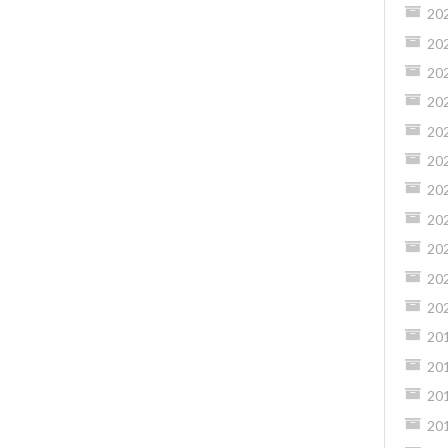
20
20
20
20
20
20
20
20
20
20
20
20
20
20
20