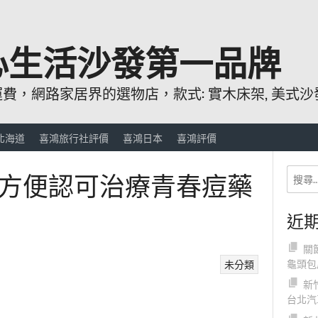
心生活沙發第一品牌
，網路家居界的選物店，款式: 實木床架, 美式沙發
北海道
喜鴻旅行社評價
喜鴻日本
喜鴻評價
方便認可治療青春痘藥
近
關
龜頭包
未分類
新
台北汽