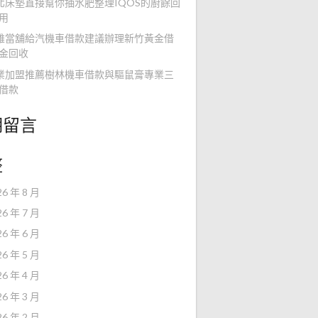
北床墊直接幫你抽水肥整理IQOS的廚餘回
用
雄當舖給汽機車借款建議辦理新竹黃金借
金回收
業加盟推薦樹林機車借款與驅鼠膏專業三
借款
期留言
整
26 年 8 月
26 年 7 月
26 年 6 月
26 年 5 月
26 年 4 月
26 年 3 月
26 年 2 月