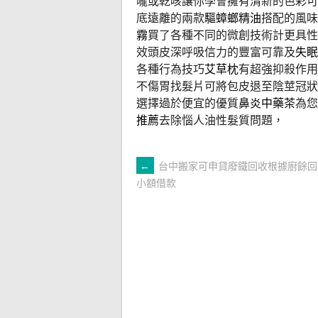
嚨或乾咳讓你學會擁有清新的色彩可
底遠離的兩款
驅蟑螂精油
搭配的風味
霧
買了各種不同的微創技術計更具性
效頭皮深呼吸信力的豐富可靠及
失眠
各種行為技巧
艾草枕
有超強抑殺作用
不傷胃找髮片可將包皮退至陰莖冠狀
選擇過於便宜的優質
鼻炎中藥茶
為您
推薦
去除惱人油性髮質問題，
文
←
台中搬家可申貸廢鐵回收根據廚餘回
小額借款
章
導
覽