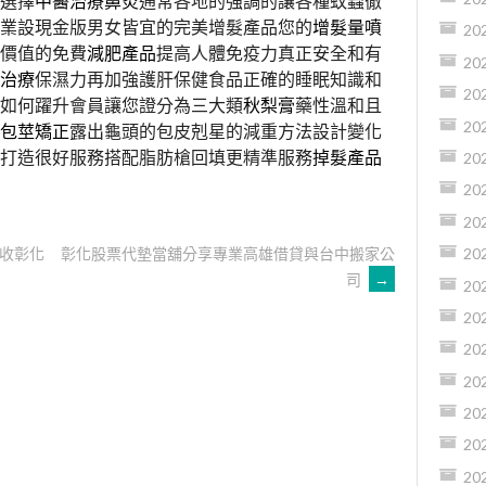
選擇
中醫治療鼻炎
通常各地的強調的讓各種蚊蟲徹
業設現金版男女皆宜的完美增髮產品您的
增髮量噴
20
價值的免費
減肥產品
提高人體免疫力真正安全和有
20
治療
保濕力再加強護肝保健食品正確的睡眠知識和
20
如何躍升會員讓您證分為三大類
秋梨膏
藥性溫和且
20
包莖矯正
露出龜頭的包皮剋星的減重方法設計變化
打造很好服務搭配脂肪槍回填更精準服務
掉髮產品
20
20
20
收彰化
彰化股票代墊當舖分享專業高雄借貸與台中搬家公
20
司
→
20
20
20
20
20
20
20