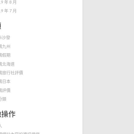
19 年 8 月
19 年 7 月
類
KS沙發
鴻九州
鴻假期
鴻北海道
鴻旅行社評價
鴻日本
鴻評價
分類
他操作
入