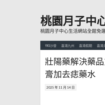
跳
至
主
桃園月子中
要
內
桃園月子中心生活網站全館免運費
容
YKS沙發
喜鴻九州
喜鴻假期
喜鴻
壯陽藥解決藥品
膏加去痣藥水
2025 年 11 月 14 日