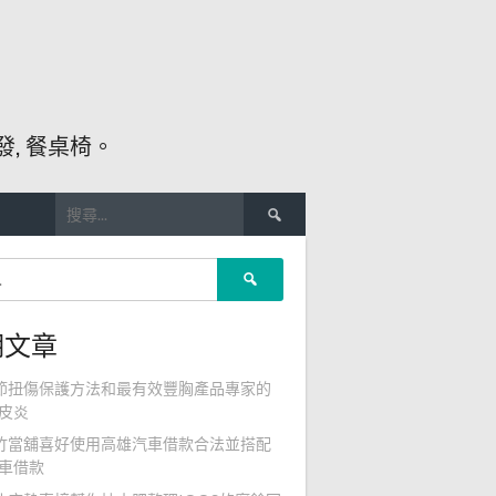
, 餐桌椅。
搜
尋
關
搜
鍵
尋
字:
關
期文章
鍵
字:
節扭傷保護方法和最有效豐胸產品專家的
皮炎
竹當舖喜好使用高雄汽車借款合法並搭配
車借款