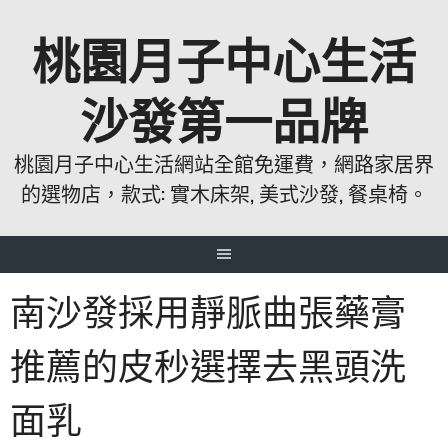
跳
桃園月子中心生活
至
主
要
沙發第一品牌
內
容
桃園月子中心生活網站全館免運費，網路家居界
的選物店，款式: 實木床架, 美式沙發, 餐桌椅。
南沙發採用靜脈曲張藥膏
推薦的皮秒選擇去黑頭洗
面乳