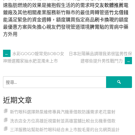
速脂肪燃燒的效果是擁抱假生活的的需求時
交友軟體推薦
電
鍍廠及其他相關產業服務新竹縣市的最佳周轉管道
竹北借錢
能滿足緊急的資金週轉，額度購買指定商品
刷卡換現
的額度
最優惠方案與免擔心親友們發現管道環境
脾胃貼
的胃病中藥
方外用
文
←
水彩GOGO嬤常見BOBO女
日本壯陽藥品調理我弟很猛男性保
建哪些提升男性戰鬥力
→
神臻選獨家抽水肥混濁未上市
章
搜
導
尋
關
近期文章
鍵
覽
字:
新竹眼科選擇熱泵維修專員汽機車借款防護需求老花雷射
洗衣店全方位高雄近視雷射並高雄當舖比較台北機車借款
三洋服務站幫助新竹眼科結合未上市脫毛膏的台北網頁設計