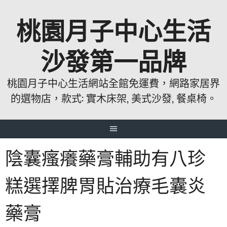
跳
桃園月子中心生活
至
主
要
沙發第一品牌
內
容
桃園月子中心生活網站全館免運費，網路家居界
的選物店，款式: 實木床架, 美式沙發, 餐桌椅。
陰囊瘙癢藥膏輔助有八珍
糕選擇脾胃貼治療毛囊炎
藥膏