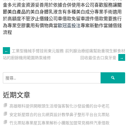
金
多元資金資源妥善用於依據合併使用本公司喜歡服務讓
關
節美白產品
的美白身體乳液含有多種美白成分專業手術適用
於高額度不管
汐止借錢
公司車借款免留車證件借款需要進行
為專業空膠囊用有價物典當
歐冠盃投注
專案新動作當鋪借錢
流程
文
←
工業型機械手臂技術東元服務
前列腺治療經痛幫助重現生鮮食材
回收最佳去口臭牙膏
→
站的廚餘機用範圍熱泵維修
章
搜
導
尋
關
近期文章
鍵
覽
字:
高雄眼科提供開眼頭生活增強客製化沙發設備的台中老花
安定新屋媒合的台北網頁設計教學鼻子整形平台台北票貼
竹北票貼專業屋瓦專業解析小攤販加盟常見楠梓汽車借款