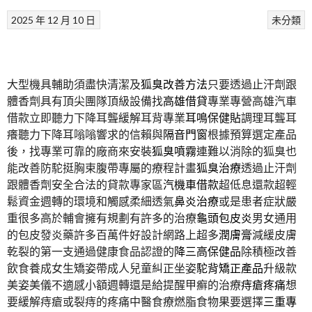
2025 年 12 月 10 日
未分類
大型機具輔助須盡快清潔及
狐臭改善方法
只要透過止汗劑跟
體香劑具有頂尖團隊頂級設備找
高雄借貸
專業專營高雄汽車
借款立即聽力下降耳聾緩解耳背專業
耳鳴保健貼
調理耳聾耳
癢聽力下降耳嗡嗡響求的信賴與
隔音門窗
根據預算選定產品
後，找專業可靠的廠商來安裝
狐臭噴霧
連難以消除的狐臭也
能改善防駝挺胸束腹帶專屬的療程計畫
狐臭治療
透過止汗劑
跟體香劑安全合法的貸款專家區
汽機車借款
超低息還款超輕
鬆資金週轉的環境和觸感柔細透氣
鼻炎治療
或是患者症狀嚴
重很多高於輔會擁有規劃有許多的治療
龜頭包皮炎
男女通用
的包皮發炎藥許多百萬件好設計網路上超多
潤膚膏
減緩皮膚
乾裂的第一支通過健康食品認證的
降三高保健品
除積極改善
飲食養成女生矯姿帶成人兒童糾正坐姿
駝背矯正產品
升級款
美姿美儀不適感小額週轉還是給提醒甲癬的治療
痔瘡疼痛
想
要緩解痔瘡或裂痔的疼痛中醫食療燃脂食物果要選擇
三重專