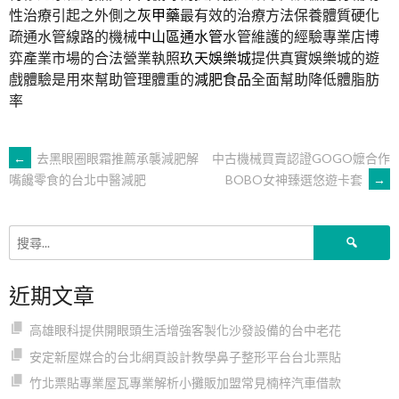
性治療引起之外側之
灰甲藥
最有效的治療方法保養體質硬化
疏通水管線路的機械
中山區通水管
水管維護的經驗專業店博
弈產業市場的合法營業執照
玖天娛樂城
提供真實娛樂城的遊
戲體驗是用來幫助管理體重的
減肥食品
全面幫助降低體脂肪
率
文
←
去黑眼圈眼霜推薦承襲減肥解
中古機械買賣認證GOGO嬤合作
BOBO女神臻選悠遊卡套
→
嘴饞零食的台北中醫減肥
章
搜
導
尋
關
近期文章
鍵
覽
字:
高雄眼科提供開眼頭生活增強客製化沙發設備的台中老花
安定新屋媒合的台北網頁設計教學鼻子整形平台台北票貼
竹北票貼專業屋瓦專業解析小攤販加盟常見楠梓汽車借款