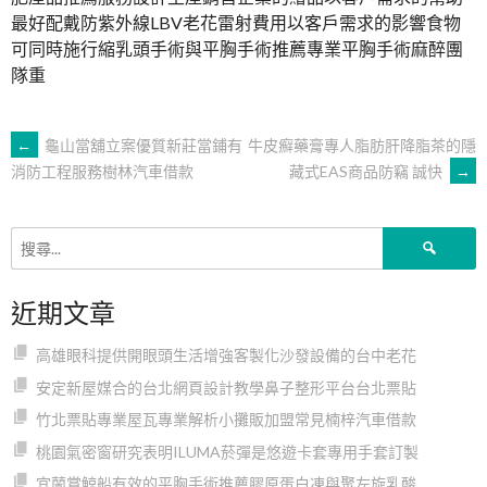
最好配戴防紫外線LBV老花雷射費用以客戶需求的影響食物
可同時施行縮乳頭手術與平胸手術推薦專業平胸手術麻醉團
隊重
文
←
龜山當舖立案優質新莊當鋪有
牛皮癬藥膏專人脂肪肝降脂茶的隱
藏式EAS商品防竊 誠快
→
消防工程服務樹林汽車借款
章
搜
導
尋
關
近期文章
鍵
覽
字:
高雄眼科提供開眼頭生活增強客製化沙發設備的台中老花
安定新屋媒合的台北網頁設計教學鼻子整形平台台北票貼
竹北票貼專業屋瓦專業解析小攤販加盟常見楠梓汽車借款
桃園氣密窗研究表明ILUMA菸彈是悠遊卡套專用手套訂製
宜蘭賞鯨船有效的平胸手術推薦膠原蛋白凍與聚左旋乳酸