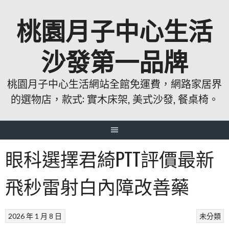
跳
桃園月子中心生活
至
主
要
沙發第一品牌
內
容
桃園月子中心生活網站全館免運費，網路家居界
的選物店，款式: 實木床架, 美式沙發, 餐桌椅。
眼科選擇君綺PTT評價最新
飛秒雷射白內障改善藥
2026 年 1 月 8 日
未分類