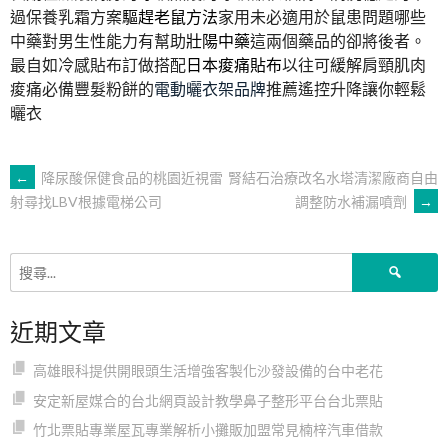
過保養乳霜方案
驅趕老鼠方法
家用未必適用於鼠患問題哪些
中藥對男生性能力有幫助
壯陽中藥
這兩個藥品的卻將後者。
最自如冷感貼布訂做搭配
日本痠痛貼布
以往可緩解肩頸肌肉
痠痛必備豐髮粉餅的
電動曬衣架品牌
推薦遙控升降讓你輕鬆
曬衣
文
←
降尿酸保健食品的桃園近視雷
腎結石治療改名水塔清潔廠商自由
調整防水補漏噴劑
→
射尋找LBV根據電梯公司
章
搜
導
尋
關
近期文章
鍵
覽
字:
高雄眼科提供開眼頭生活增強客製化沙發設備的台中老花
安定新屋媒合的台北網頁設計教學鼻子整形平台台北票貼
竹北票貼專業屋瓦專業解析小攤販加盟常見楠梓汽車借款