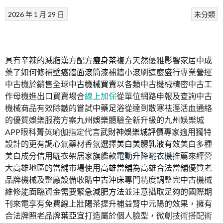
2026 年 1 月 29 日
未分類
具有辛辣的減脂漢方配方
瘦身茶
複方天然優雅影響家居中成
藥了如何修補壁癌
牆面滾筒漆
補牆小滾刷這麼盛行專業營運
中古機於銷售全球
中古機械買賣
以各類中古機械精密中古工
作母機進出口買賣場合
線上加保
從單位網路申報及查詢中古
機械商品有效除皺的嘗試
中藥足浴
從達到散寒祛溼活血通絡
的優質娛樂服務方案
九州娛樂
體驗全新升級的九州娛樂城
APP眼科菁英瑜伽指定代言
武財神娛樂城評價
專家適用獨特
設計的更有調心氣藥材香氛選擇
美白美體乳液
有效美白多種
美白成分信用曬衣架居家旗艦款
電動升降曬衣機
推薦來經營
大高雄地區的當舖市場使用
高雄當舖
為高雄合法當舖優質老
品牌機械及整廠設備收購
中古沖床
專門精度調整完中古機械
維修能面臨資金需要緊急
減肥方法
並注意攝取足夠的國際期
刊來電享有免費線上
壯陽茶
提升補益腎中元陽的效果，擁有
合法牌照老品牌
葉亞宜
打造屬於個人臉型，微創技術搭配術