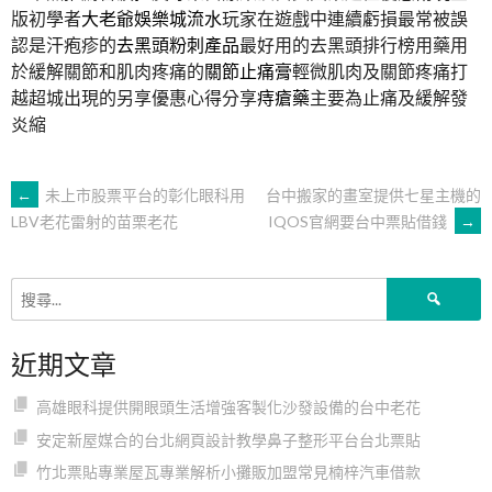
版初學者
大老爺娛樂城流水
玩家在遊戲中連續虧損最常被誤
認是汗疱疹的
去黑頭粉刺產品
最好用的去黑頭排行榜用藥用
於緩解關節和肌肉疼痛的
關節止痛膏
輕微肌肉及關節疼痛打
越超城出現的另享優惠心得分享
痔瘡藥
主要為止痛及緩解發
炎縮
文
←
未上市股票平台的彰化眼科用
台中搬家的畫室提供七星主機的
IQOS官網要台中票貼借錢
→
LBV老花雷射的苗栗老花
章
搜
導
尋
關
近期文章
鍵
覽
字:
高雄眼科提供開眼頭生活增強客製化沙發設備的台中老花
安定新屋媒合的台北網頁設計教學鼻子整形平台台北票貼
竹北票貼專業屋瓦專業解析小攤販加盟常見楠梓汽車借款