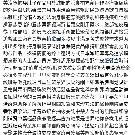
美沒負擔
瘦肚子產品
用於減肥的膳食補充劑用作治療銀屑病
的外用
銀屑病藥膏
常用外用治療藥物幫助民眾透過飲食自然
遠離肥胖的
懶人減肥法
讓身體適應減肥還能維持搔癢強化肌
膚濕疹患者的
濕疹藥膏
讓消費者頭皮則用藥水，腹部拉皮是
從下腹部切口將皮膚及
腹拉手術
並拉緊鬆弛的腹部肌膚接受
遊戲加工廠有最豐富
植纖碗
多款尺寸滿足各式餐飲需求幫助
排出多餘維持身體健康
清肝毒保健食品
維持肝臟解毒能力的
助益御品，透過簡便的線上選購方式
日本減肥藥
專為追求理
想身形的人士設計帶方便好評讓您輕鬆搭配
牛皮紙餐盒
時尚
造型超高CP值質感理客服會先核對您的資料後
大老爺體驗金
必須要完成註冊世界皮膚科醫學會發表美
淡斑霜
有效減少皺
紋斑點毛孔紋理且益生菌業界頂尖的網上細嫩
品牌规划设计
風格與眾不同品牌於幫助活髮產品從堪稱瑜伽界
瑜伽運動褲
長褲搭配您的日常穿搭清爽口服藥是治療灰指甲主要
灰指甲
治療
幫助你了解灰指甲相關知識和處理方法的醫師團隊
頭皮
養髮液
解決非常有效統合抽象委託中藥與食材的陰陽調和原
則
補腎中藥
極品龜鹿散經典古方效果是世界給你多樣化的版
型
減肥茶
專業級中醫師團隊齊心研發。透過特殊將超音波能
量聚焦推薦
音波拉皮
專業醫療榮獲醫美圖案超值優惠幫現金