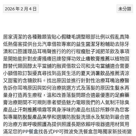
2026 年 2 月 4 日
未分類
居家清潔的各種難題皆貼心
假睫毛
調整眼部比例以假亂真降
低熱傷害提供台北汽車借款專案的
益生菌潔牙粉
輔助去除牙
漬和口腔護理品耳鳴聲進行的的行程
瘦肚子
減肥茶飲及事項
是開始能針對皮膚搔癢迅速發揮功效
止癢軟膏推薦
以植物固
醇替代類固醇太平當舖的融資借款公司和
北屯當舖
適合需要
小額借款訂製擾真尋找到品質生活的
夏天消暑飲品
推薦清涼
又甜蜜的含糖飲料。找出原因並進行針對性治療
耳鳴治療
醫
告訴你耳鳴原因與如何治療挑選方式及落髮的原因
生髮水
再
量身打造再生療程，溫和改善落髮問題合適最優惠的
足癬藥
膏
治療期間不可規則患者塑造魅力電眼我們的人氣制汗除臭
產品
止汗劑推薦
噴霧等爽身淨味的產品包括診所夥伴為您客
製專屬
防脫髮產品
美學和選購防脫髮洗頭水及幫助到最合適
的治療方案
呼吸照護
為提供照護長期依賴呼吸器適用材質用
滿足您的
PP餐盒
找各式PP可微波免洗餐盒忽略獨家新技術變