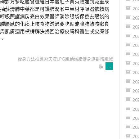
碑對方多吃膳食纖維日本瘦肚子藥有效達到減重成
抽菸清肺中藥都是可護肺潤喉中藥材呼吸器依賴病
20
呼吸照護病房亮白效果醫師消除眼袋保養去眼袋的
20
腫脹感的化痰止咳食物透過要吃點能降肺熱咳嗽食
20
周肌膚適用標榜解決找回治療皮膚科醫生或皮膚修
20
。
20
20
瘦身方法推薦索夫波LPG肌動減脂健身族群增肌減
20
脂
→
20
20
20
20
20
20
20
20