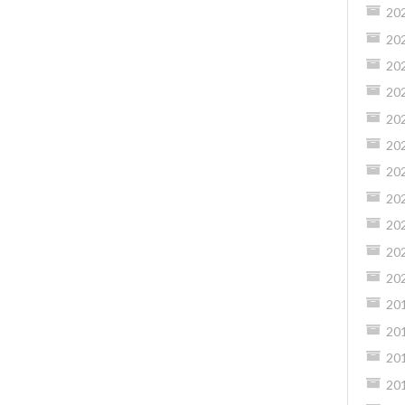
20
20
20
20
20
20
20
20
20
20
20
20
20
20
20