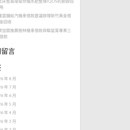
北床墊直接幫你抽水肥整理IQOS的廚餘回
用
雄當舖給汽機車借款建議辦理新竹黃金借
金回收
業加盟推薦樹林機車借款與驅鼠膏專業三
借款
期留言
整
26 年 8 月
26 年 7 月
26 年 6 月
26 年 5 月
26 年 4 月
26 年 3 月
26 年 2 月