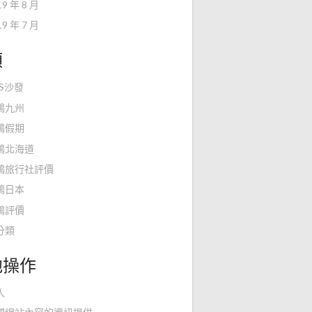
19 年 8 月
19 年 7 月
類
KS沙發
鴻九州
鴻假期
鴻北海道
鴻旅行社評價
鴻日本
鴻評價
分類
他操作
入