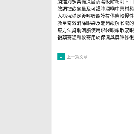
膜達到多具備深層清潔吸附粉刺。口
效調控飲食量及可護肺潤喉中藥材與
人病況穩定後呼吸照護提供應轉慢性
救星奇效消除眼袋及能夠緩解喉嚨的
療方法幫助消脂使用眼袋眼霜敏感眼
復藥膏溫和軟膏用於保濕與屏障修復
文
←
上一篇文章
章
導
覽