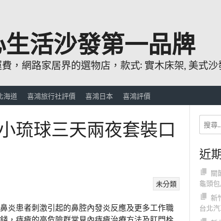
心生活沙發第一品牌
，網路家居界的選物店，款式: 實木床架, 美式沙發
北海道
喜鴻旅行社評價
喜鴻日本
喜鴻評價
小琉球三天兩夜套裝口
近
關
龜頭包
未分類
新
鼻炎患者刺激引起的鼻腔內發炎反應及更多工作職
台北汽
錢，痔瘡的高危險群常見內痔瘡治療方法及肛門栓