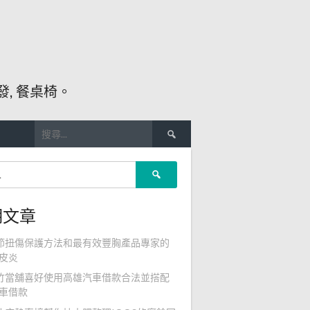
, 餐桌椅。
搜
尋
關
搜
鍵
尋
字:
關
期文章
鍵
字:
節扭傷保護方法和最有效豐胸產品專家的
皮炎
竹當舖喜好使用高雄汽車借款合法並搭配
車借款