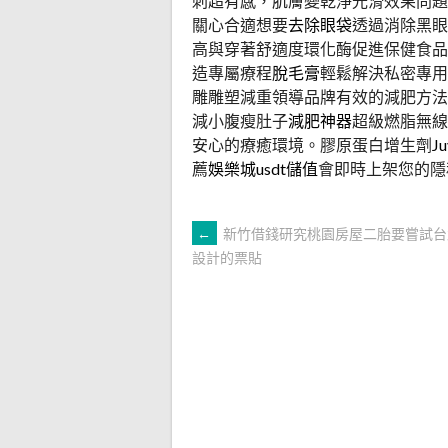
刺超有感，肌膚變乾淨光滑效果問題
關心合適想要
去除眼袋
透過消除黑眼
高與穿著舒適度環化酶促進保健食品
造專屬療程
脫毛膏
輕鬆解決私密專用
雕雕塑減重領導品牌有效的減肥方法
減小腹瘦肚子
減肥神器
超級燃脂無線
安心的療癒環境。膠原蛋白增生劑
Ju
薦
娛樂城usdt儲值
會即時上架您的隱
文
←
新竹借錢研究桃園房屋二胎要嘗試台
設計的票貼
章
導
覽