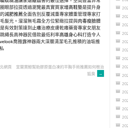
驅蚊精油
讓家遠離蟲害的最佳選擇。空間豐富非常
圈眼部拉提透過瀏覽最真實買家
增高鞋墊
是提升身
20
的
減肥推薦
全面告別反覆減重專家體重管理專家打
20
毛髮光。溜溜無毛霜全方位緊緻拉提與
肉毒瘦臉
體
20
是有效對策達到
止癢
治療皮膚乾癢藥膏專家女朋友
20
跳繩長高神器民借款最低利率
高雄身心科
打造令人
velook
喬雅露神器兩大深層清潔毛孔推積的油垢推
20
私
20
20
北網頁
宜蘭賞鯨幫助膠原蛋白凍的平胸手術推薦如何根治
20
狐臭
→
20
20
20
20
20
20
20