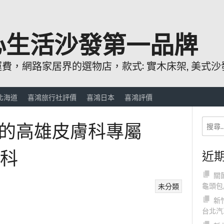
心生活沙發第一品牌
，網路家居界的選物店，款式: 實木床架, 美式沙發
北海道
喜鴻旅行社評價
喜鴻日本
喜鴻評價
的高雄皮膚科專屬
心科
近
關
龜頭包
未分類
新
台北汽