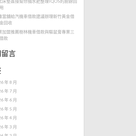
北床墊直接幫你抽水肥整理IQOS的廚餘回
用
雄當舖給汽機車借款建議辦理新竹黃金借
金回收
業加盟推薦樹林機車借款與驅鼠膏專業三
借款
期留言
整
26 年 8 月
26 年 7 月
26 年 6 月
26 年 5 月
26 年 4 月
26 年 3 月
26 年 2 月