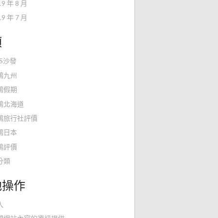
19 年 8 月
19 年 7 月
類
KS沙發
鴻九州
鴻假期
鴻北海道
鴻旅行社評價
鴻日本
鴻評價
分類
他操作
入