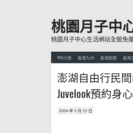
跳
至
主
桃園月子中
要
內
桃園月子中心生活網站全館免運費
容
YKS沙發
喜鴻九州
喜鴻假期
喜鴻
澎湖自由行民間
Juvelook預約身
2026 年 5 月 15 日