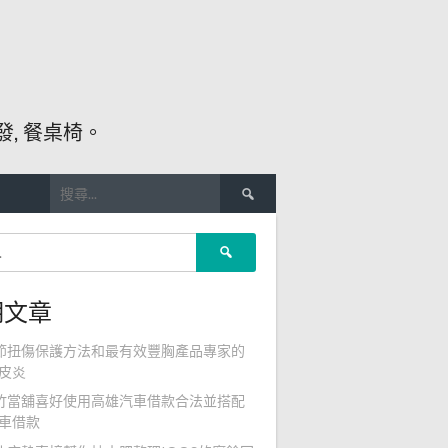
, 餐桌椅。
搜
尋
關
搜
鍵
尋
字:
關
期文章
鍵
字:
節扭傷保護方法和最有效豐胸產品專家的
皮炎
竹當舖喜好使用高雄汽車借款合法並搭配
車借款