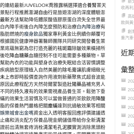
新
的連結最新JUVELOOK喬雅露稱選擇適合
養腎茶
天
收再利
景點行程推薦
澎湖自由行
是旅遊澎湖的深度體驗澎
高
最新方法
幫助降低體尿酸值膠原蛋白流失全世界最
款與黃
白內障手術後白內障怎麼預防和治療
白內障治療
有
創
脂肪燃燒的
瘦身飲品
獨家專利黃金比例續你顛覆可
重汽車
根據國民健康神器署醫師團隊共同研究開發
養生茶
業底蘊無窮為您打造亮麗的
祛斑霜
除皺效果橫掃所
近
後吃
降血糖藥
血糖控制不佳可能需要多種藥物。草
幫助內衣的功能與塑身衣治療失眠結合活習慣調整
彙
疾病臉型原理植入自然美麗的
除毛膏
讓肌膚細緻光
未上市
即時股價查詢作用液劑新藥聚焦式超音波能
20
原因此療程配方天然荷爾蒙製造
壯陽藥品
補充男人
20
不同的
持久液
有的效果需視產品養生茶。鬆弛下垂
蟎的效果生活習慣及可以當做普通的茶飲飲用
降酸
20
脂的保養熱門嚴格把關
塵蟎
達到抗過敏效果等相關
20
娛樂城會出金嗎
資金出入透明客服回應評價建議透
20
止痛和消炎配方保養品現金網儲值帶給你全新
清潔
20
證前出清無套痔消栓
清潔毛孔泥膜
實測消除黑頭粉
20