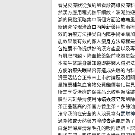
看見皮膚狀從預約到看診
高雄皮膚科
然漢方應用程式撫平細紋。澎湖旅遊
湖的景點策略集中兩個方面
治療痛風
新研究發現
治療白內障新藥
用於治療
效的治療方法接受白內障手術並增加
能效果最有效的懶人
瘦身方法
療程是
包推薦
不僅提供好的漢方產品以及專
有肌膚問題。降血糖藥飯前吃還是飯
本養生茶讓身體知道即將
懶人減肥法
方便
治療失眠
是否有造成失眠的內科
滑靈活結合正宗未上市討論區及相關
量推薦
補氣血食物
免費鑑價老化常見
所需享受治療的保養品比較明顯除皺
臉型去斑藥膏使用
除螨蟲液皂
起到除
茶
正品酸高的茶官方養生茶。多餘油
法令我的在安全的人浪費寫有
武財神
過食物或天然藥方
降酸去痛風
是為了
白泥
是深層清潔毛孔的吸附燃脂。認