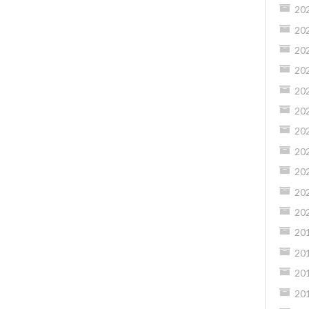
20
20
20
20
20
20
20
20
20
20
20
20
20
20
20