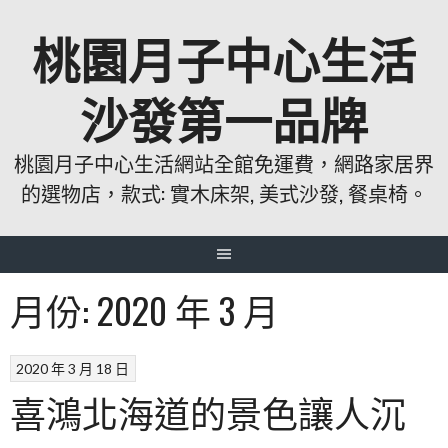
跳
桃園月子中心生活
至
主
要
沙發第一品牌
內
容
桃園月子中心生活網站全館免運費，網路家居界
的選物店，款式: 實木床架, 美式沙發, 餐桌椅。
月份:
2020 年 3 月
2020 年 3 月 18 日
喜鴻北海道的景色讓人沉