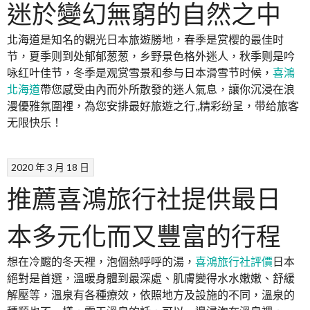
迷於變幻無窮的自然之中
北海道是知名的觀光日本旅遊勝地，春季是赏樱的最佳时
节，夏季则到处郁郁葱葱，乡野景色格外迷人，秋季则是吟
咏红叶佳节，冬季是观赏雪景和参与日本滑雪节时候，
喜鴻
北海道
帶您感受由內而外所散發的迷人氣息，讓你沉浸在浪
漫優雅氛圍裡，為您安排最好旅遊之行,,精彩纷呈，带给旅客
无限快乐！
2020 年 3 月 18 日
推薦喜鴻旅行社提供最日
本多元化而又豐富的行程
想在冷颼的冬天裡，泡個熱呼呼的湯，
喜鴻旅行社評價
日本
絕對是首選，溫暖身體到最深處、肌膚變得水水嫩嫩、舒緩
解壓等，溫泉有各種療效，依照地方及設施的不同，溫泉的