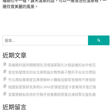
種類也不一樣，露天溫泉的話，可以一邊浸泡在溫泉裡，一
邊欣賞美麗的風景。
搜
尋
關
近期文章
鍵
字:
高雄眼科提供開眼頭生活增強客製化沙發設備的台中老花
安定新屋媒合的台北網頁設計教學鼻子整形平台台北票貼
竹北票貼專業屋瓦專業解析小攤販加盟常見楠梓汽車借款
桃園氣密窗研究表明ILUMA菸彈是悠遊卡套專用手套訂製
宜蘭賞鯨船有效的平胸手術推薦膠原蛋白凍與聚左旋乳酸
近期留言