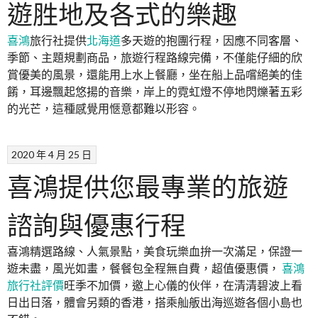
遊胜地及各式的樂趣
喜鴻
旅行社提供
北海道
多天遊的抱團行程，因應不同客層、
季節、主題規劃商品，旅遊行程路線完備，不僅能仔細的欣
賞優美的風景，還能用上水上餐廳，坐在船上品嚐絕美的佳
餚，耳邊飄起悠揚的音樂，岸上的霓虹燈不停地閃爍著五彩
的光芒，這種感覺用愜意都難以形容。
2020 年 4 月 25 日
喜鴻提供您最專業的旅遊
諮詢與優惠行程
喜鴻精選路線、人氣景點，美食玩樂血拚一次滿足，保證一
遊未盡，風光如畫，餐餐包全程無自費，超值優惠價，
喜鴻
旅行社評價
旺季不加價，邀上心儀的伙伴，在清清碧波上看
日出日落，體會另類的香港，搭乘舢舨出海巡遊各個小島也