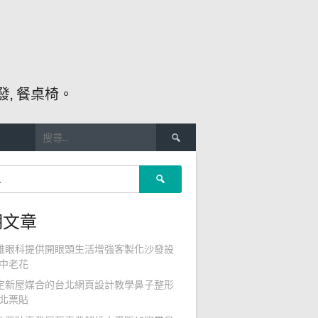
, 餐桌椅。
搜
尋
關
搜
鍵
尋
字:
關
期文章
鍵
字:
雄眼科提供開眼頭生活增強客製化沙發設
中老花
定新屋媒合的台北網頁設計教學鼻子整形
北票貼