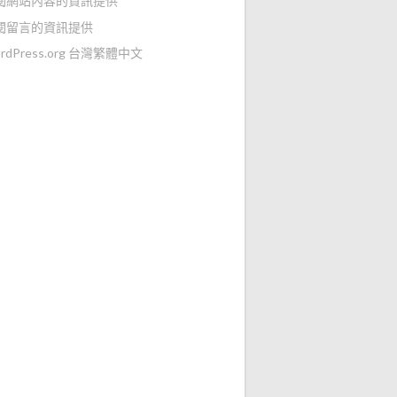
閱網站內容的資訊提供
閱留言的資訊提供
rdPress.org 台灣繁體中文