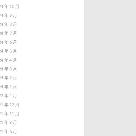
24 年 10 月
24 年 9 月
24 年 8 月
24 年 7 月
24 年 6 月
24 年 5 月
24 年 4 月
24 年 3 月
24 年 2 月
24 年 1 月
22 年 4 月
21 年 12 月
21 年 11 月
21 年 9 月
21 年 6 月