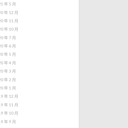
21 年 5 月
20 年 12 月
20 年 11 月
20 年 10 月
20 年 7 月
20 年 6 月
20 年 5 月
20 年 4 月
20 年 3 月
20 年 2 月
20 年 1 月
19 年 12 月
19 年 11 月
19 年 10 月
19 年 9 月