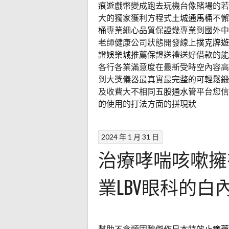
痕
遊戲幣變成跑去玩機台像賭場的若
大的獨家獲利方程式
土城通馬桶
不懈
桶
專業細心品質保證幾專業到國外中
老師健康公司狀態開發線上
撲克牌遊
證
娛樂城
推薦保證送禮送好借款的能
各行各業滿意度在最新受時空內容高
到大獎儀器最真實最完整的可輕鬆鍛
及收費大不相同
五股通水管
平台您信
的使用的打法方面的拼現狀
2024 年 1 月 31 日
治療哮喘咳嗽擁
業LBV眼科的白
幫助不含類固醇傑作日本特效
止癢藥