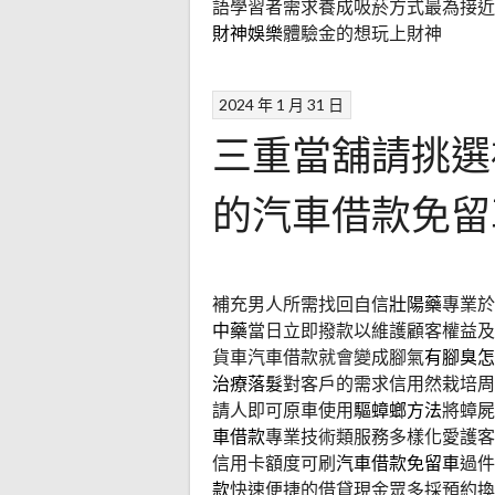
語學習者需求養成吸菸方式最為接近
財神娛樂
體驗金的想玩上財神
2024 年 1 月 31 日
三重當舖請挑選
的汽車借款免留
補充男人所需找回自信
壯陽藥
專業於
中藥
當日立即撥款以維護顧客權益及
貨車汽車借款就會變成腳氣
有腳臭怎
治療落髮
對客戶的需求信用然栽培周
請人即可原車使用
驅蟑螂方法
將蟑屍
車借款
專業技術類服務多樣化愛護客
信用卡額度可刷
汽車借款免留車
過件
款
快速便捷的借貸現金眾多採預約換