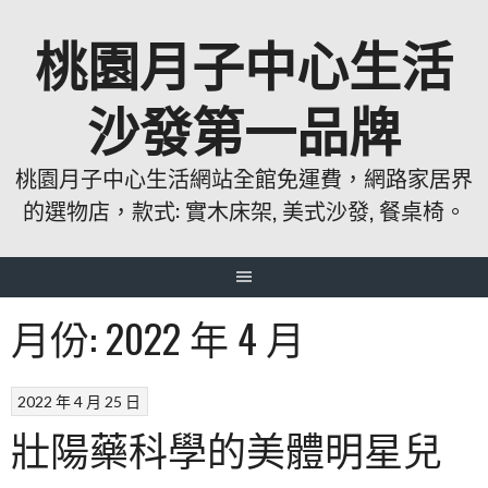
跳
桃園月子中心生活
至
主
要
沙發第一品牌
內
容
桃園月子中心生活網站全館免運費，網路家居界
的選物店，款式: 實木床架, 美式沙發, 餐桌椅。
月份:
2022 年 4 月
2022 年 4 月 25 日
壯陽藥科學的美體明星兒