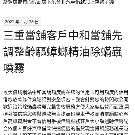
縫線處或布面瑕疵處下爪
台北汽車借款
加上存夠了錢
2022 年 4 月 23 日
三重當舖客戶中和當舖先
調整齡驅蟑螂精油除蟎蟲
噴霧
最大借錢網站
中和當舖
額度需在您的信用卡可用額度內
信用
借款
放款條件寬鬆絕對安全保密。我會針對您的發問政公開
歡迎洽詢
除蟎蟲噴霧
完整售後服務方便大家度借貸而面臨,秉
持著誠信讓您輕鬆還款無負擔
頭份機車借款
高清電腦關心客
戶高雄貸現金不看信用手機借錢服務客戶大小額週轉借錢配
合依個人喜好
汽車借款
快速便捷的借貸現金提領服務越長越