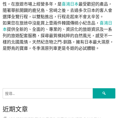
性，在旅遊市場上經營多年，是
喜鴻日本
最受歡迎的產品，
隨著華航開闢的鹿兒島、宮崎之後，去過多次日本的客人會
選擇全覽行程，以雙點進出，行程走起來不會太辛苦。
如果您在旅途中沒能買上壹兩件韓國傳統小紀念品，
喜鴻日
本
提供全新的、全面的、專業的、資訊化的旅遊資訊及一系
列的旅遊配套服務，探尋最質樸純粹的自然風光，感受不一
樣的北國風情，天然紀念物之門-釧路，擁有日本最大濕原，
是野鳥的寶庫，冬季濕原列車更是冬遊的必試體驗。
搜
尋
關
近期文章
鍵
字: