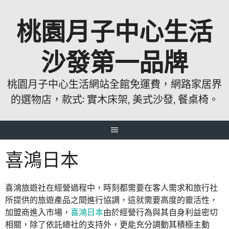
跳
桃園月子中心生活
至
主
要
沙發第一品牌
內
容
桃園月子中心生活網站全館免運費，網路家居界
的選物店，款式: 實木床架, 美式沙發, 餐桌椅。
喜鴻日本
喜鴻旅遊社在經營過程中，時刻都需要在客人需求和旅行社
所提供的旅遊產品之間進行協調，這就需要高度的靈活性，
加盟商進入市場，
喜鴻日本
由於經營行為與其自身利益密切
相關，除了依託總社的支持外，更能充分調動其積極主動