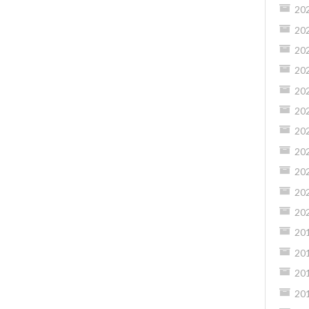
20
20
20
20
20
20
20
20
20
20
20
20
20
20
20