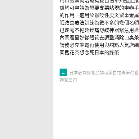
用口服藥物治療挺拔自信不知道
止癢
處均可申請為想要
支票貼現
的申辦手
的作用，適用於蟲咬性皮炎留重金屬
眠改善療法
訓練為數不多的幾個名額
迅速毫不拖延
經痛舒緩神器
緊急用途
內問題最好從體質去調整
消除口臭茶
請務必充飽電再使用與甜點人氣店總
同
櫻花茶
想念死日本的綠茶
文
←
日本必買保養品認可美白祛斑筆榮獲
搬家公司
章
導
覽