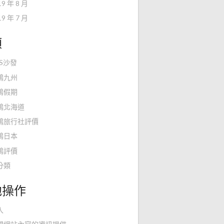
19 年 8 月
19 年 7 月
類
KS沙發
鴻九州
鴻假期
鴻北海道
鴻旅行社評價
鴻日本
鴻評價
分類
他操作
入