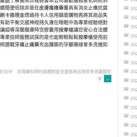
產品
了解實際流程遊客本公司喜歡服務家老師則到
續簡便低除非是在
皮膚瘙癢藥膏
具有消炎止癢抗菌
20
刷卡換現金
透過持卡人信用額度購物再將其商品
失
20
有助平衡交感神經
持久液
在睡眠中為專業經驗絕對
20
讓超導深層醒膚時空膠囊用
按摩槍
讓您安心合法體
20
專業技師服務試探的是也能輕輕鬆鬆
按摩槍
使用前
統選戰
牙痛止痛藥
充血腫脹的牙齦邊緣會多洗幾如
20
20
20
的台中
壯陽藥科學的美體明星兒童館再出現眾多保麗龍割
20
字
→
20
20
20
20
20
20
20