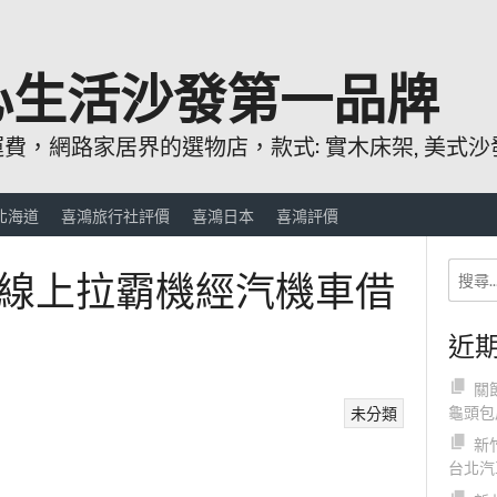
心生活沙發第一品牌
，網路家居界的選物店，款式: 實木床架, 美式沙發
北海道
喜鴻旅行社評價
喜鴻日本
喜鴻評價
線上拉霸機經汽機車借
近
關
龜頭包
未分類
新
台北汽