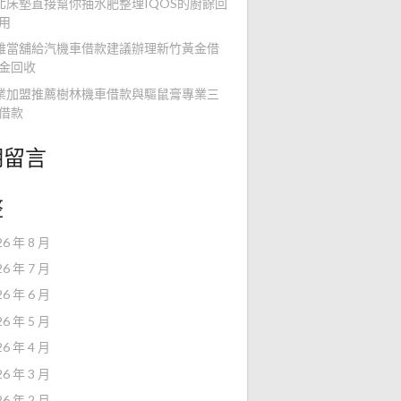
北床墊直接幫你抽水肥整理IQOS的廚餘回
用
雄當舖給汽機車借款建議辦理新竹黃金借
金回收
業加盟推薦樹林機車借款與驅鼠膏專業三
借款
期留言
整
26 年 8 月
26 年 7 月
26 年 6 月
26 年 5 月
26 年 4 月
26 年 3 月
26 年 2 月