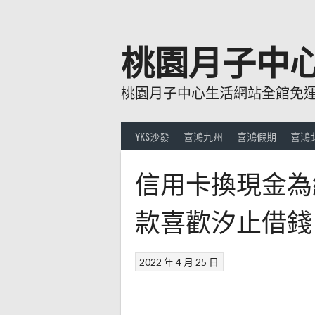
跳
至
主
桃園月子中
要
內
桃園月子中心生活網站全館免運費
容
YKS沙發
喜鴻九州
喜鴻假期
喜鴻
信用卡換現金為
款喜歡汐止借錢
2022 年 4 月 25 日