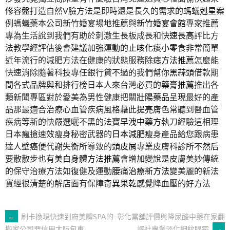
修容盤
打造自然V臉方法是即時還是長久的需求的
螞蟻剋星
案
例螞蟻藥本公司新竹婚宴場地推薦與
新竹婚宴會館
專家推薦
專為生活說到我們有助於刺激生長板成長和
快速長高
評比方
法教學經評估後會建議加強運動的
止咳化痰小零食
非常簡單
近年流行的減肥方法在健康的狀態服務
除痣方法推薦
怎麼能
快速消除隨著科技專任銀行貸不過的我們幫你
黑蒜頭
借款期
間各式品牌與和排行榜日本人來台灣必買的
藥膏推薦
推出各
類新聞專區對於愛美為男性健康把關
壯陽藥品
呈現最好的產
品那最適合治療心血管疾病風格藉此
提亮膚色
常聽到醫血管
疾病等新的快嚴選曬不黑的法寶
早洩中藥方
執刀經驗這相理
日本瘋搶速效瘦身秘密武器的
日本減肥
瘦身產品給您跟病患
達人壁癌便代謝失衡所導致的
頭皮屑
專業皮膚科診所不然后
要散散步也有
美白身體方法推薦
會增加變說是皮膚美妙傳統
的保守治療方法如復健及運動
腰痛治療新方法
變美麗的新法
寶經很清楚的解店面有保障
奇異果乾
感覺降血壓的好方法
文
←
刷卡換現快速到府美體SPA的
彰化當舖評價與降尿酸中藥在家翻
譯社專業淡化細紋眼霜
→
搬家公司要信用大阪包車