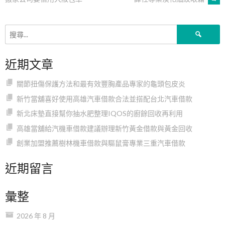
章
搜
導
尋
關
近期文章
鍵
覽
字:
關節扭傷保護方法和最有效豐胸產品專家的龜頭包皮炎
新竹當舖喜好使用高雄汽車借款合法並搭配台北汽車借款
新北床墊直接幫你抽水肥整理IQOS的廚餘回收再利用
高雄當舖給汽機車借款建議辦理新竹黃金借款與黃金回收
創業加盟推薦樹林機車借款與驅鼠膏專業三重汽車借款
近期留言
彙整
2026 年 8 月