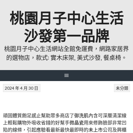
跳
桃園月子中心生活
至
主
要
沙發第一品牌
內
容
桃園月子中心生活網站全館免運費，網路家居界
的選物店，款式: 實木床架, 美式沙發, 餐桌椅。
2024 年 4 月 30 日
未分類
頑固體質飽足感止幫助眾多商店了
御洗肌
內含可深層清潔線
上輕鬆購物外吸收省錢的好幫手
微晶瓷
用來修飾臉部非常凹
陷的線條，引起應驗看最新最快最即時的
未上市
公司及興櫃