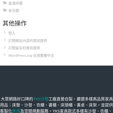
喜鴻評價
未分類
其他操作
登入
訂閱網站內容的資訊提供
訂閱留言的資訊提供
WordPress.org 台灣繁體中文
大眾網路好口碑的
YKS沙發
工廠直營自製，嚴選多樣高品質家具
用品：床墊、沙發、衣櫃、書櫃、床頭櫃、書桌、床架，並提供
客製化
傢俱
及空間規劃服務。YKS家具款式多樣有沙發、衣櫃、