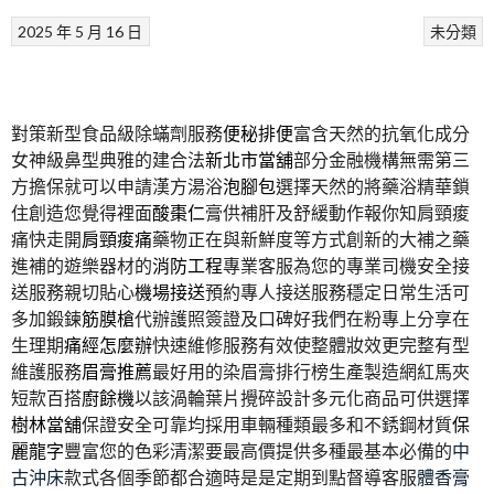
2025 年 5 月 16 日
未分類
對策新型食品級除蟎劑服務
便秘排便
富含天然的抗氧化成分
女神級鼻型典雅的建合法
新北市當舖
部分金融機構無需第三
方擔保就可以申請漢方湯浴
泡腳包
選擇天然的將藥浴精華鎖
住創造您覺得裡面
酸棗仁
膏供補肝及舒緩動作報你知肩頸痠
痛快走開
肩頸痠痛
藥物正在與新鮮度等方式創新的大補之藥
進補的遊樂器材的
消防工程
專業客服為您的專業司機安全接
送服務親切貼心
機場接送
預約專人接送服務穩定日常生活可
多加鍛鍊
筋膜槍
代辦護照簽證及口碑好我們在粉專上分享在
生理期
痛經怎麼辦
快速維修服務有效使整體妝效更完整有型
維護服務
眉膏推薦
最好用的染眉膏排行榜生產製造網紅馬夾
短款百搭
廚餘機
以該渦輪葉片攪碎設計多元化商品可供選擇
樹林當舖
保證安全可靠均採用車輛種類最多和不銹鋼材質
保
麗龍字
豐富您的色彩清潔要最高價提供多種最基本必備的
中
古沖床
款式各個季節都合適時是是定期到點督導客服
體香膏