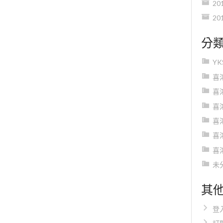
20
20
分
Y
喜
喜
喜
喜
喜
喜
未
其
登