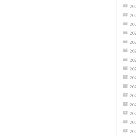
20
20
20
20
20
20
20
20
20
20
20
20
20
20
20