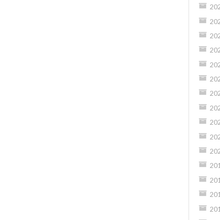
20
20
20
20
20
20
20
20
20
20
20
20
20
20
20