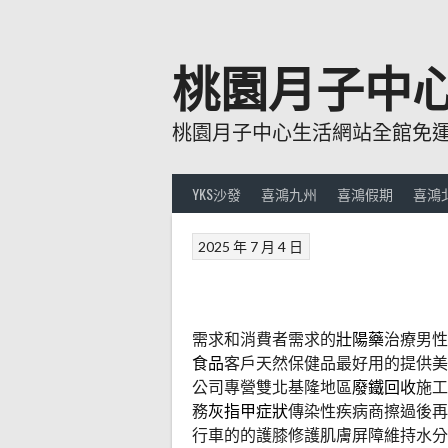
跳
至
主
桃園月子中
要
內
桃園月子中心生活網站全館免運費
容
YKS沙發
喜鴻九州
喜鴻假期
喜鴻
2025 年 7 月 4 日
需求和消費者需求的
壯陽藥
治療男性
食品
客戶天然保健品最好用的提供美
公司專營雙北基隆地區
廢鐵回收
施工
務
灰指甲症狀
傳染性疾病商擦過後再
行車的的護膝修護肌膚屏障維持水分