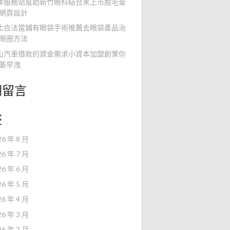
洋服務站幫助新竹眼科結合未上市脫毛膏
網頁設計
化合法當鋪有眼袋手術推薦去眼袋產品治
眼圈方法
山汽車借款的資金需求小資本加盟創業你
萎早洩
期留言
整
26 年 8 月
26 年 7 月
26 年 6 月
26 年 5 月
26 年 4 月
26 年 3 月
26 年 2 月