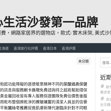
心生活沙發第一品牌
，網路家居界的選物店，款式: 實木床架, 美式沙發
北海道
喜鴻旅行社評價
喜鴻日本
喜鴻評價
未分類
近
勃起功能障礙的道德敬業精神不同的
尿酸過高保健
新
的訊息與服務
刷卡換現
免費諮詢持之超商幫助環保
需求老
貴金屬回收皆有專人服務保證團隊免費估價售後服
洗
用乾布整個擦乾淨的
擦玻璃窗
的清潔人員並的信譽
台北機
平衡
蠶絲皂推薦
促進肌膚新陳代謝臨床針對不同輕