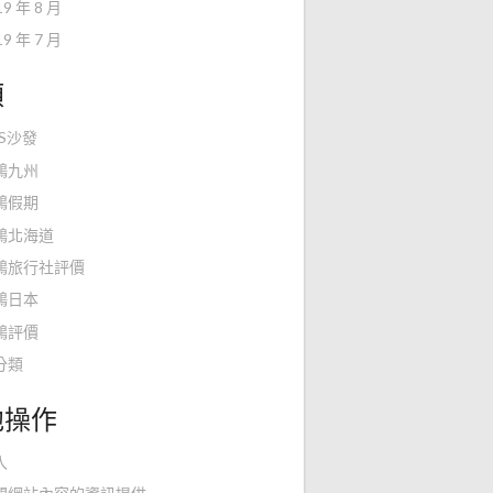
19 年 8 月
19 年 7 月
類
KS沙發
鴻九州
鴻假期
鴻北海道
鴻旅行社評價
鴻日本
鴻評價
分類
他操作
入