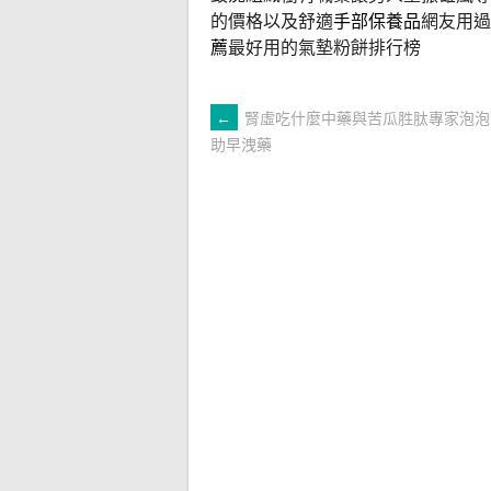
的價格以及舒適
手部保養品
網友用過
薦
最好用的氣墊粉餅排行榜
文
←
腎虛吃什麼中藥與苦瓜胜肽專家泡泡
助早洩藥
章
導
覽