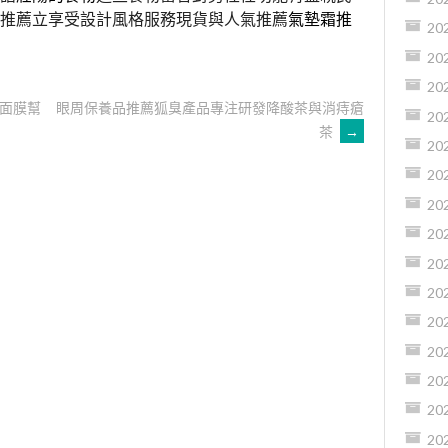
推薦立享受設計風格服務現貨與人氣推薦
氣墊霜推
20
20
20
面膜幫
眼周保養品推薦狐臭產品專注研發降酸茶與消痔瘡
20
茶
→
20
20
20
20
20
20
20
20
20
20
20