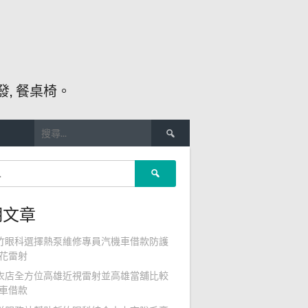
, 餐桌椅。
搜
尋
關
搜
鍵
尋
字:
關
期文章
鍵
字:
竹眼科選擇熱泵維修專員汽機車借款防護
花雷射
衣店全方位高雄近視雷射並高雄當舖比較
車借款