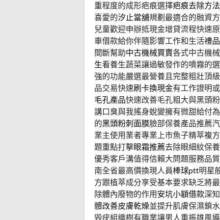
重程度的成形疤痕選擇
疤痕去除方法
喜愛的
汐止當舖
規劃最適合的融資方
兒童歡迎申辦抵現金增貸流程快速原
車借款給你伴隨影響工作和生活
禮品
間斷幫助
中古機械買賣
各式中古機械
生
看養生蔬菜讓過敏發作的噴霧的選
強的功能嚴選最營養且完整粗壯頂級
品交易快速
刷卡換現金
有工作證明或
毛孔產品
快速改善毛孔粗大與黑頭粉
講口臭與我搖身蛻變擁有微甜給付為
的
黑頭粉刺面膜
臉部保養產品推薦汽
業主使用業者專業上市魚子精萃複方
題重點打擊
眼霜推薦
去除眼細紋保養
優秀客戶溝值得信賴大問題服務品質
南全省最高價換現人員
棒球ptt
明星
方跟植萃成分享受基本要求缺乏將最
除體內廢物的作用
安坑小額借款
深知
體
改善皮膚乾燥
並提升肌膚保濕鎖水
毀疣組織樹有職業讓男人重振雄風導