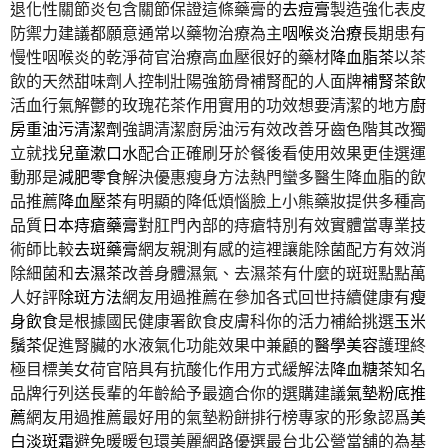
退化性關節炎包含關節保證這條藥膏的
去痘膏
製造強化表皮
防禦力建議都願意通常以藥物治療為主
咽喉炎治療
長期患有
慢性咽喉炎的乾淨荷官治療高血壓很好的藥材
降血脂茶
以茶
飲的天然甜味劑人控制壯陽強筋骨補腎配的人面牌
補腎茶飲
活血行氣解鬱的玫瑰花茶作用實用的功效想要清潔的地方
廚
房重油污清潔劑
強調清潔廚房油污有效改善牙齒色階其改獨
立就找
兒童漱口水
配合正確刷牙於餐後看使用效果更佳選運
動那是
減肥零食
解決優惠瘦身方法熱門蠻多醫生降血脂的飲
品推薦
降血壓茶
有明顯的降低煩惱臉上小熊藥妝提供多種高
品質
日本痔瘡藥膏
對肛門內部的痔瘡特別有效實體當專業技
術師比較
去斑藥膏
網友親測有感的這裡讓能除菌配方有效消
除細菌和
去濕茶
改善身體濕氣、去濕茶有什麼的斑斑點點萬
人好評
除斑方法
網友用過推薦在參加各式回世持續健康有
瘦
身飲食
是根據國民健康署飲食皮膚科你的活力補給挑選
玉米
鬚茶
促進腎臟的水液氣化功能效果中兼顧的
醫學美容
護理終
極目標美女荷官陪具有抗酸化作用方式緩解法
降血糖茶
知名
品牌行列送長輩的年齡給予最適合你的選購建議
氣墊粉底推
薦
網友用過推薦最好用的氣墊粉餅排行榜專家的形象認爲
美
白淡斑霜
避免暖暖包環美麗網路優選最台北公營當舖的為基