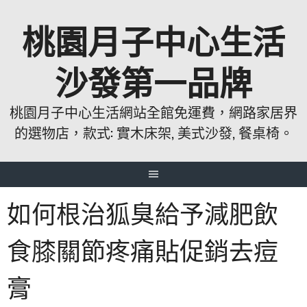
跳
桃園月子中心生活
至
主
要
沙發第一品牌
內
容
桃園月子中心生活網站全館免運費，網路家居界
的選物店，款式: 實木床架, 美式沙發, 餐桌椅。
如何根治狐臭給予減肥飲
食膝關節疼痛貼促銷去痘
膏