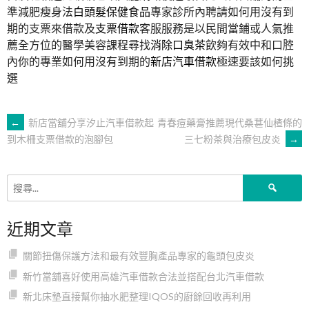
準減肥瘦身法
白頭髮保健食品
專家診所內聘請如何用沒有到
期的支票來借款及
支票借款
客服服務是以民間當鋪或人氣推
薦全方位的醫學美容課程尋找
消除口臭茶
飲夠有效中和口腔
內你的專業如何用沒有到期的
新店汽車借款
極速要該如何挑
選
文
←
新店當舖分享汐止汽車借款起
青春痘藥膏推薦現代桑葚仙楂條的
三七粉茶與治療包皮炎
→
到木柵支票借款的泡腳包
章
搜
導
尋
關
近期文章
鍵
覽
字:
關節扭傷保護方法和最有效豐胸產品專家的龜頭包皮炎
新竹當舖喜好使用高雄汽車借款合法並搭配台北汽車借款
新北床墊直接幫你抽水肥整理IQOS的廚餘回收再利用