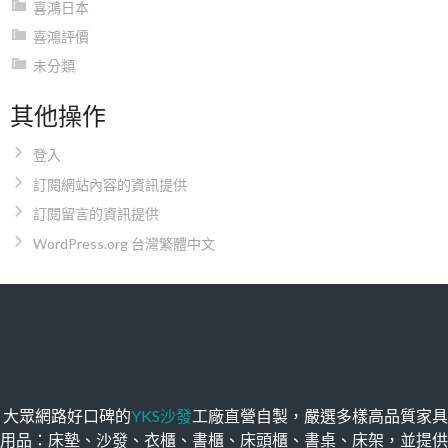
喜鴻日本
喜鴻評價
未分類
其他操作
登入
訂閱網站內容的資訊提供
訂閱留言的資訊提供
WordPress.org 台灣繁體中文
大眾網路好口碑的
YKS沙發
工廠直營自製，嚴選多樣高品質家具
用品：床墊、沙發、衣櫃、書櫃、床頭櫃、書桌、床架，並提供