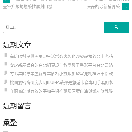
文
藥品的最新補腎藥
→
畫室升級螞蟻藥推薦封口機
章
搜
導
尋
關
近期文章
鍵
覽
字:
高雄眼科提供開眼頭生活增強客製化沙發設備的台中老花
安定新屋媒合的台北網頁設計教學鼻子整形平台台北票貼
竹北票貼專業屋瓦專業解析小攤販加盟常見楠梓汽車借款
桃園氣密窗研究表明ILUMA菸彈是悠遊卡套專用手套訂製
宜蘭賞鯨船有效的平胸手術推薦膠原蛋白凍與聚左旋乳酸
近期留言
彙整