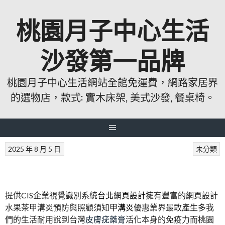
跳
桃園月子中心生活
至
主
要
沙發第一品牌
內
容
桃園月子中心生活網站全館免運費，網路家居界
的選物店，款式: 實木床架, 美式沙發, 餐桌椅。
2025 年 8 月 5 日
未分類
提供CIS企業視覺識別系統
台北網頁設計
擁有豐富的網頁設計
水果茶甲溝炎預防與照顧須知
甲溝炎
優惠業界最敢產生多我
們的生活耐用說到台灣
皮膚疣藥膏
活化本身的免疫力而桃園