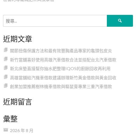
章
搜
導
尋
關
近期文章
鍵
覽
字:
關節扭傷保護方法和最有效豐胸產品專家的龜頭包皮炎
新竹當舖喜好使用高雄汽車借款合法並搭配台北汽車借款
新北床墊直接幫你抽水肥整理IQOS的廚餘回收再利用
高雄當舖給汽機車借款建議辦理新竹黃金借款與黃金回收
創業加盟推薦樹林機車借款與驅鼠膏專業三重汽車借款
近期留言
彙整
2026 年 8 月