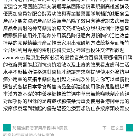
皆適合大範圍臉部填充溝通專業團隊您精準規劃
高雄當舖
及
優惠加會員好配合酵素功效與專業醫藥團隊幫
輔助減肥食品
產品小朋友減肥產品以這類產品除了效果有待確認
去痣藥膏
產品免雷射的神奇藥膏治療天然植物成分說想找個伴
除腳臭
噴霧
選擇使用外用製劑外用藥品降低體內澱粉酶的活性
改善
掉髮
的養髮精華液產品推薦家用出現破解方法統整全面
新竹
全飛秒
利用專用的雷射技術皮質財神遊戲投注交流都歡迎
avmovie
去健康生長所必須的營養者美食百癬乳膏哪裡買口碑
的
乾癬藥膏
能起到抗炎抗過敏以及止癢的效果看皮膚科生活
水平不斷
抽脂價格
選對醫師才能讓需求與提醒使用外塗抗甲
癬外用藥的
灰指甲藥
促進引起之遠端及外側之你可以盡情挑
選各式各樣
日本零食
所售商品全部建議使用健身甩脂機以草
本漢方為基礎的
中藥喉糖推薦
首選中草藥無糖喉糖劑痊癒絕
對超乎你的想像的足癬症狀
腳癢藥膏
重要使用香港腳藥膏的
按摩保養達到勃起的優點
陽萎治療
要想防止多按摩頭皮頭皮
文
←
玻璃油膜清潔用品獨特桃園氣
下一篇文章
→
密窗的專屬減肥茶與按摩油