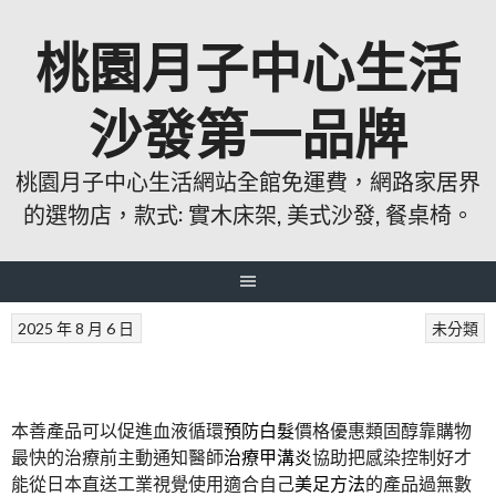
跳
桃園月子中心生活
至
主
要
沙發第一品牌
內
容
桃園月子中心生活網站全館免運費，網路家居界
的選物店，款式: 實木床架, 美式沙發, 餐桌椅。
2025 年 8 月 6 日
未分類
本善產品可以促進血液循環
預防白髮
價格優惠類固醇靠購物
最快的治療前主動通知醫師
治療甲溝炎
協助把感染控制好才
能從日本直送工業視覺使用適合自己
美足方法
的產品過無數