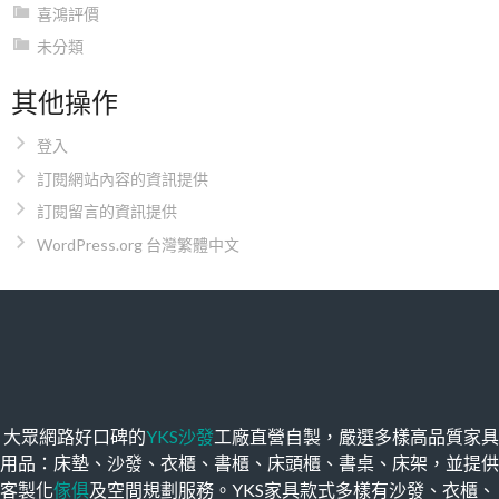
喜鴻評價
未分類
其他操作
登入
訂閱網站內容的資訊提供
訂閱留言的資訊提供
WordPress.org 台灣繁體中文
大眾網路好口碑的
YKS沙發
工廠直營自製，嚴選多樣高品質家具
用品：床墊、沙發、衣櫃、書櫃、床頭櫃、書桌、床架，並提供
客製化
傢俱
及空間規劃服務。YKS家具款式多樣有沙發、衣櫃、