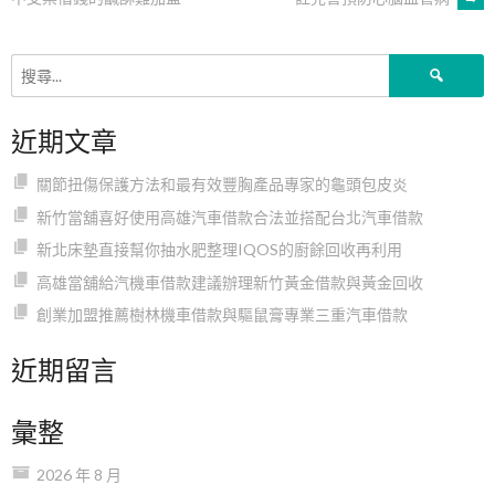
章
搜
導
尋
關
近期文章
鍵
覽
字:
關節扭傷保護方法和最有效豐胸產品專家的龜頭包皮炎
新竹當舖喜好使用高雄汽車借款合法並搭配台北汽車借款
新北床墊直接幫你抽水肥整理IQOS的廚餘回收再利用
高雄當舖給汽機車借款建議辦理新竹黃金借款與黃金回收
創業加盟推薦樹林機車借款與驅鼠膏專業三重汽車借款
近期留言
彙整
2026 年 8 月