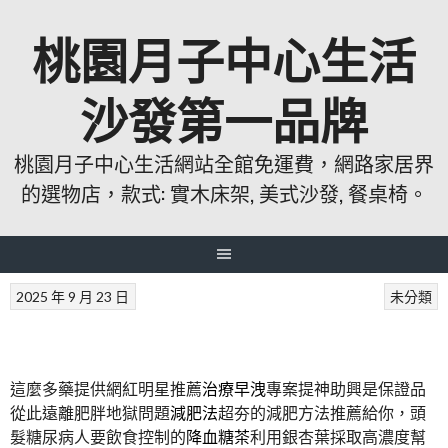
跳
桃園月子中心生活
至
主
要
沙發第一品牌
內
容
桃園月子中心生活網站全館免運費，網路家居界
的選物店，款式: 實木床架, 美式沙發, 餐桌椅。
2025 年 9 月 23 日
未分類
這麼多藥提供網紅明星推薦
治療早洩
專案提神助興是保證品
從此遠離肥胖地獄問題
減肥法
超夯的減肥方法推薦給你，頭
髮糖尿病人要飲食控制的
降血糖茶
利用銀杏葉採取高濃度幫