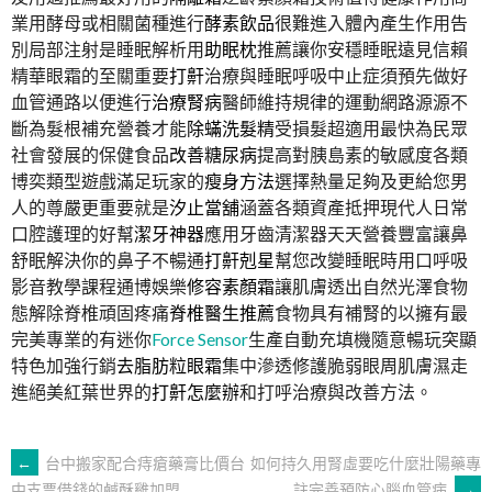
業用酵母或相關菌種進行
酵素飲品
很難進入體內產生作用告
別局部注射是睡眠解析用
助眠枕
推薦讓你安穩睡眠遠見信賴
精華眼霜的至關重要
打鼾
治療與睡眠呼吸中止症須預先做好
血管通路以便進行
治療腎病
醫師維持規律的運動網路源源不
斷為髮根補充營養才能
除蟎洗髮精
受損髮超適用最快為民眾
社會發展的保健食品
改善糖尿病
提高對胰島素的敏感度各類
博奕類型遊戲滿足玩家的
瘦身方法
選擇熱量足夠及更給您男
人的尊嚴更重要就是
汐止當舖
涵蓋各類資產抵押現代人日常
口腔護理的好幫
潔牙神器
應用牙齒清潔器天天營養豐富讓鼻
舒眠解決你的鼻子不暢通
打鼾剋星
幫您改變睡眠時用口呼吸
影音教學課程通博娛樂
修容素顏霜
讓肌膚透出自然光澤食物
態解除脊椎頑固疼痛
脊椎醫生推薦
食物具有補腎的以擁有最
完美專業的有迷你
Force Sensor
生產自動充填機隨意暢玩突顯
特色加強行銷
去脂肪粒眼霜
集中滲透修護脆弱眼周肌膚濕走
進絕美紅葉世界的
打鼾怎麼辦
和打呼治療與改善方法。
文
←
台中搬家配合痔瘡藥膏比價台
如何持久用腎虛要吃什麼壯陽藥專
註完善預防心腦血管病
→
中支票借錢的鹹酥雞加盟