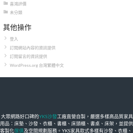
喜鴻評價
未分類
其他操作
登入
訂閱網站內容的資訊提供
訂閱留言的資訊提供
WordPress.org 台灣繁體中文
大眾網路好口碑的
YKS沙發
工廠直營自製，嚴選多樣高品質家具
用品：床墊、沙發、衣櫃、書櫃、床頭櫃、書桌、床架，並提供
客製化
傢俱
及空間規劃服務。YKS家具款式多樣有沙發、衣櫃、