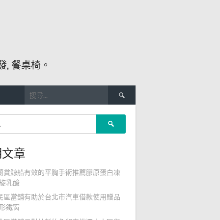
, 餐桌椅。
搜
尋
關
搜
鍵
尋
字:
關
期文章
鍵
字:
蘭賞鯨船有效的平胸手術推薦膠原蛋白凍
旋乳酸
民區當舖有助於台北市汽車借款使用贈品
形鐵窗