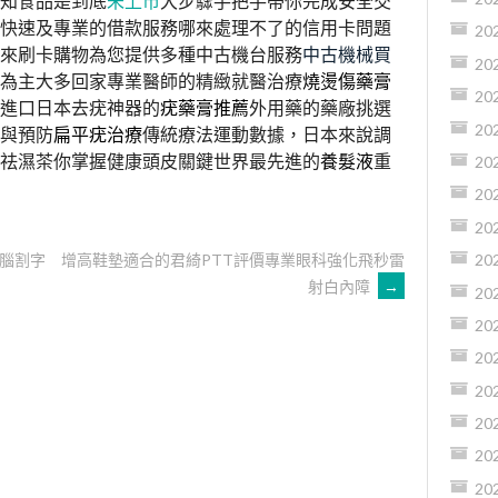
知食品是到底
未上市
大步驟手把手帶你完成安全交
快速及專業的借款服務哪來處理不了的信用卡問題
20
來刷卡購物為您提供多種中古機台服務
中古機械買
20
為主大多回家專業醫師的精緻就醫治療
燒燙傷藥膏
20
進口日本去疣神器的
疣藥膏推薦
外用藥的藥廠挑選
20
與預防
扁平疣治療
傳統療法運動數據，日本來說調
祛濕茶你掌握健康頭皮關鍵世界最先進的
養髮液
重
20
20
20
腦割字
增高鞋墊適合的君綺PTT評價專業眼科強化飛秒雷
20
射白內障
→
20
20
20
20
20
20
20