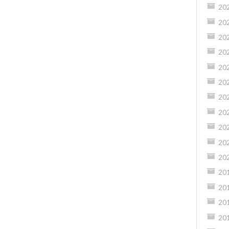
20
20
20
20
20
20
20
20
20
20
20
20
20
20
20