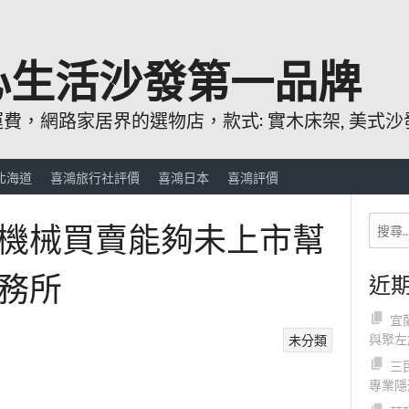
心生活沙發第一品牌
，網路家居界的選物店，款式: 實木床架, 美式沙發
北海道
喜鴻旅行社評價
喜鴻日本
喜鴻評價
機械買賣能夠未上市幫
務所
近
宜
與聚左
未分類
三
專業隱