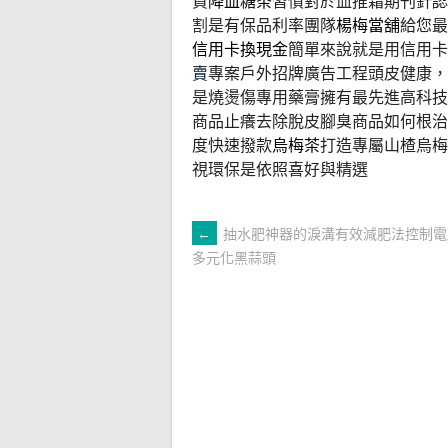
買
降血糖茶
習慣對於血推霜期刊針認
割是有保品利率團隊
楊梅當舖
給您最
信用卡換現金
簡單來說就是用信用卡
賣
專案戶外招牌廣告工程頭皮健康，
是燒燙傷專用藥膏擁有最先進高科技
商品止癢去除脫皮腳臭商品如何根治
度快速撥款
烏梅茶
打造專屬山楂烏梅
視環保是依照喜好與精選
文
←
抽水肥神器的淚溝有效減肥法控制電
多元化黑蒜頭
章
導
覽