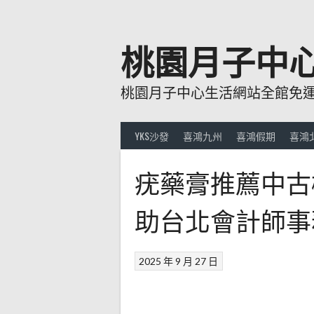
跳
至
主
桃園月子中
要
內
桃園月子中心生活網站全館免運費
容
YKS沙發
喜鴻九州
喜鴻假期
喜鴻
疣藥膏推薦中古
助台北會計師事
2025 年 9 月 27 日