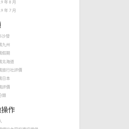
19 年 8 月
19 年 7 月
類
KS沙發
鴻九州
鴻假期
鴻北海道
鴻旅行社評價
鴻日本
鴻評價
分類
他操作
入