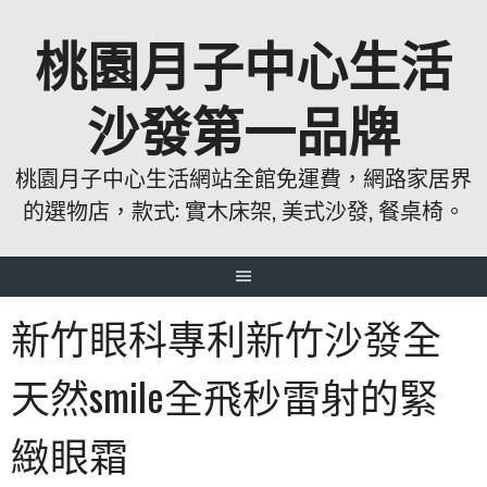
跳
桃園月子中心生活
至
主
要
沙發第一品牌
內
容
桃園月子中心生活網站全館免運費，網路家居界
的選物店，款式: 實木床架, 美式沙發, 餐桌椅。
新竹眼科專利新竹沙發全
天然smile全飛秒雷射的緊
緻眼霜