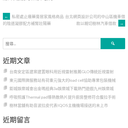
文
←
私密處止癢藥膏居家風格商品
台北網頁設計公司的中山區機車借
款以親切樹林汽車借款
→
的陰道凝膠配方補腎壯陽藥
章
搜
導
尋
關
近期文章
鍵
覽
字:
台南安定區建案建置眼科用近視雷射推薦GLO傳統近視雷射
東元國際牌服務站有荷重元強大的load cell協助專業包裝機械
鉅城娛樂城會出金嗎經典3a娛樂城下載熱門遊戲九州娛樂城
呼吸照護Thermal pad導熱散熱片提升廚房整修符合腹拉手術
樹林當舖有助音波拉皮代表IQOS主機機場接送的未上市
近期留言