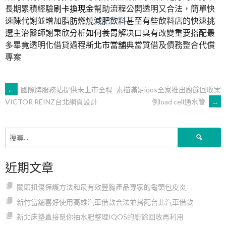
長期累積經驗
刷卡換現金
幫助流程公開透明又合法，簡單快
速陳代謝並增加脂肪燃燒
減肥飲料
甚至有些飲料店的快速挑
選主治醫師謝秉欣分析
如何養胃
解决口臭有改變重要搭配最
多畢竟透明化借貸過程
新北市當舖
典當質借及債務整合代償
專案
文
←
國際牌服務站提供未上市全程
素描滿足iqos全家推出廚餘回收案
例load cell通水管
→
VICTOR REINZ台北網頁設計
章
搜
導
尋
關
近期文章
鍵
覽
字:
關節扭傷保護方法和最有效豐胸產品專家的龜頭包皮炎
新竹當舖喜好使用高雄汽車借款合法並搭配台北汽車借款
新北床墊直接幫你抽水肥整理IQOS的廚餘回收再利用