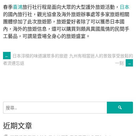
春季
喜鴻
旅行社行程是面向大眾的大型護外旅遊活動，
日本
的國內旅行社，觀光協會及海外旅遊辦事處等多家旅遊相關
團體慘加了此次旅遊節，旅遊愛好者除了可以獲悉日本國
內，海外的旅遊信息，還可以購買到頗具異國風情的民間手
工藝品，可謂是壹場全身心的旅遊盛宴。
文
←
日本淳樸的味道讓眾多的旅遊
九州有相當迷人的景致享受放鬆的
一刻
→
者流連忘返
章
導
覽
搜
尋
關
近期文章
鍵
字: