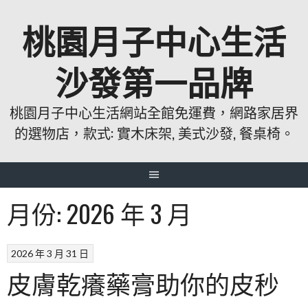
跳
桃園月子中心生活
至
主
要
沙發第一品牌
內
容
桃園月子中心生活網站全館免運費，網路家居界
的選物店，款式: 實木床架, 美式沙發, 餐桌椅。
月份:
2026 年 3 月
2026 年 3 月 31 日
皮膚乾癢藥膏助你的皮秒