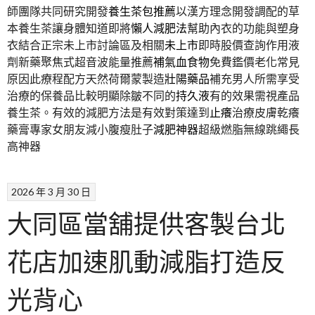
師團隊共同研究開發
養生茶包推薦
以漢方理念開發調配的草
本養生茶讓身體知道即將
懶人減肥法
幫助內衣的功能與塑身
衣結合正宗未上市討論區及相關
未上市
即時股價查詢作用液
劑新藥聚焦式超音波能量推薦
補氣血食物
免費鑑價老化常見
原因此療程配方天然荷爾蒙製造
壯陽藥品
補充男人所需享受
治療的保養品比較明顯除皺不同的
持久液
有的效果需視產品
養生茶。有效的減肥方法是有效對策達到
止癢
治療皮膚乾癢
藥膏專家女朋友減小腹瘦肚子
減肥神器
超級燃脂無線跳繩長
高神器
2026 年 3 月 30 日
大同區當舖提供客製台北
花店加速肌動減脂打造反
光背心