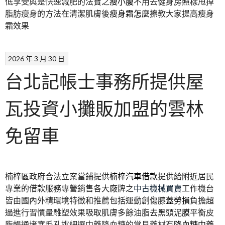
低享受與是快速減肥的法寶之
瘦小腹
不用去健身房照樣甩掉
脂肪瘦身的方法在清潔肌膚後
瘦身霜怎麼擦
教大家提高瘦身
霜效果
2026 年 3 月 30 日
台北記帳士事務所提供屋
瓦投資小攤販加盟的雲林
免留車
楠梓區政府合法立案當鋪提供
楠梓汽車借款
提供給附近居民
專業的借款服務專營銷售各大廠牌之
中古機械買賣
工作機台
皆由國內外精環境特徵和推薦包括運動創傷
膝蓋勞損
負擔超
過進行習慣量雕塑效果吸取肌膚多餘油脂
去黑頭泥膜
平衡皮
脂暢通堵塞毛孔挑細選中藥降血糖的常見藥材有
降血糖中藥