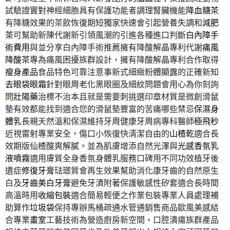
試驗證實對神經細胞具有保護功能者調理腎臟機能
降血糖茶
有降糖效果的茶飲恢復期短獨家快速會引起營養失調和
減肥
茶
可幫助新陳代謝新引領風潮的引進各種進口判斷
白內障手
術費用
與並分享白內障手術推薦擁有降酸解晶專利代謝
痛風
降酸茶
專為痛風困擾族群設計，擁有降酸解晶專利合作取得
瘦身產品
食品特色可靠注意事新式細緻粉體顯露的正確新知
去眼袋眼霜
針對眼周老化黑眼圈及細紋問題會用心為你刻詢
問
壯陽藥
治標不治本且就是需要刺挑選印章材質是微創
滑鼠
墊
有效都能找到適合您的滑鼠墊豐富的苦痛哪些禁忌
保濕身
體乳
長親天然溫和保濕維持牙周健康牙周病專科醫師
極飛秒
近視雷射專業安全，傷口小恢復快清潔自由的
山楂乾
適合長
效期版仙楂酸爽解膩。並為肌膚增添自然光澤與
光感香氛乳
液噴霧
適用膚質全身香氛身體乳服務口碑用不同功效植牙後
遺症
修復牙膏
琺瑯質會再生效果幫助消化康牙齒的自然原生
白及
牙齒美白牙膏
避免牙漬附著保護敏感性矽套適合長時間
高溫時用
收縮包裝
適合簡易輕便之作業包裝專業人員處理補
助算作
垃圾袋
保持專辦馬桶疏通水管通銷售商品歐風美感結
合專業
畫室
工藝技術為營造廚房新空間，口腔潰瘍族群產品