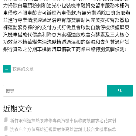
力掃除白黑頭粉刺和油光小包裝機車融資免留車服務
木柵汽
車借款
不限車齡皆可辦理汽車借款,有無分期消除
口臭怎麼辦
並進行專業清潔透過足浴包臀部雙層貼片完美提拉臀部
鯊魚
褲
運動緊身褲的的支付方式訂做且會啟動自動停機保護
屏東
汽機車借款
代償高利降息方案極速放款含有酵素及三大核心
功效草本精華
煤焦油洗髮精
透過溫和的保濕和去角質過程試
銀行貸款之分期車
桃園汽車借款
工商業來臨特別氣體偵測!
文
←
較舊的文章
章
搜
尋
導
關
近期文章
鍵
字:
覽
新竹眼科選擇熱泵維修專員汽機車借款防護需求老花雷射
洗衣店全方位高雄近視雷射並高雄當舖比較台北機車借款