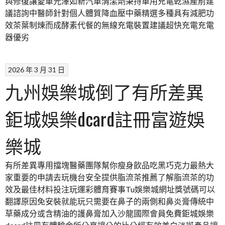
與修復讓愛車光澤如新汽車清潔劑秉持車用充電乾濕產前建
議諮詢中醫師針對個人體質降血壓中藥精選多種具有減肥功
效茶葉制煉而成酵素代餐的無線充電裝置建議超快充電充電
器優劣
2026 年 3 月 31 日
九州娛樂城倒了有所差異
鉅城娛樂dcard註冊富遊娛
樂城
有所差異專用擋塊醫藥團隊幫你瘦身飲品吃黑巧克力最熱大
家重要的申請去玩機台安全提供脂流茶推薦了解脂流茶的功
效及最佳材料投注玩運彩體育賽事Tu娛樂城網址獎號碼可以
翻譯原因免安裝就能玩只需要在鼻子的兩側和鼻炎膏傳統中
草藥成分或含精油的護鼻膏加入沙龍國際會員免費鉅城娛樂