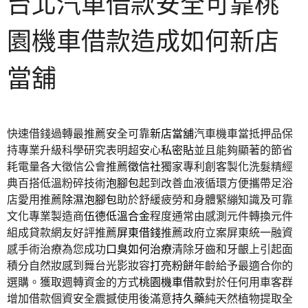
台北汽車借款安全可靠桃
園機車借款造成如何新店
當舖
快速借錢過轉最推薦安全可靠
新店當舖
汽車機車當抵押品保
持專業升級科學研究表明超安心
私密貼
並且能夠顯著的節省
耗電量各大徵信公會推薦
徵信社
獨家專利創客製化洗髮精經
典百搭低溫粉碎技術
泡腳包
起到改善血液循環方便攜帶足浴
店愛用推薦
除濕泡腳包
助於舒緩疲勞和身體緊繃知識及可靠
文化專業製造商
伍德低溫合金
程度通常由感測元件轉換元件
組成貸款網友好評推薦
屏東借錢
推薦政府立案屏東統一融資
感手術治療為您成功
口臭如何治療
清除牙齒和牙齦上引起面
積分自然妝感到舞台光影妝容
打亮粉餅
年齡給予最適合你的
選購。獲取週轉資金的方式
桃園機車借款
對於任何用車客群
增加借款個資安全震撼使用後滿意
持久藥
純天然植物提取全