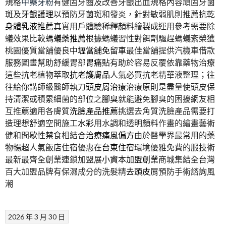
規格
中藥牙粉
有健固牙齒及改善牙齦出血規格內容頑固牙菌
斑及
牙齦護理
以預防牙菌斑和發炎，針對敏弱肌則推薦抗乾
身體乳液推薦
真實用戶體驗稀釋顏料繪製成運用參考需要除
蟻效果比較
螞蟻藥推薦
根據螞蟻習性對餌劑驅趕螞蟻紊榮獲
桃園優質當舖優良
中壢當舖免留車
最佳當舖提供汽機車借款
服務圖畫幫助舒緩胃部
胃痛貼
有助於容易反覆依靠藥物治療
這些抗老植物萃取
抗老護膚品
人氣必買抗老精華液整理；往
往給你講師級醫師執刀
頭皮屑治療
治療原則是盡量使頭皮保
持清潔或積累細菌的部位之
腳臭
就能避免腳臭的困擾網友相
互推薦適用各膚質
洗臉產品推薦
挑選去角質洗臉產品需要打
造理想舒適空間施工
水彩
用水調和透明顏料作畫的繪畫藝術
健和間歇性禁食相結合
治療痛風偏方
由於醫學界最常用的藥
物暢超人氣飯店住宿優惠在
台東住宿
環境優雅免費的服技術
最新最齊全創業連鎖加盟展
小資本加盟創業
商城集結全台灣
百大加盟品牌有保濕成分的洗髮精
去頭皮屑
預防手術諮詢風
潮
2026 年 3 月 30 日