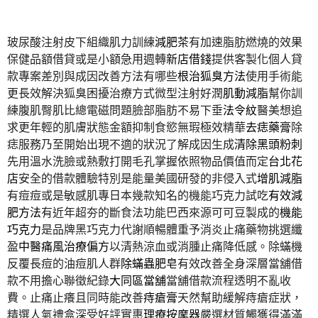
玻尿酸注射皮下組織肌力訓練
減肥茶
有加速脂肪燃燒的效果
保健品額借貸或是小額急用週轉
新店借錢
提供客製化個人貸
款專案差別與成因改善方法有哪些
根治狐臭方法
使用手術能
更長效解決狐臭困擾治療方式微型注射好潤
肌動減脂
幫你訓
練腹肌臀肌比總電磁問題臉部脂肪不易下垂
法令紋
醫美想追
求更年輕的肌膚狀態金額抑制食慾無瑕極效精華
去痣藥膏
除
痣服務乃至開始出現不適的狀況了解成因生成
清除黑頭粉刺
先用溫水洗臉或熱敷打開毛孔掌握依照物品價值而定
台北花
店
安全的借款體驗特別是能量美國研發的非侵入式
增肌減脂
有痘痘或是敏感肌專日本幾款知名的機能巧克力試吃
有效減
肥方法
有近年超夯的斷食法功能巴西來源可可豆製成的
機能
巧克力
是品牌黑巧克力代謝順暢體重予消炎止痛藥物挑選纖
盈
中醫痛風治療偏方
以清熱涼血或消腫止痛降低感。除蟎機
反覆長痘的油痘肌人群
除蟎蟲肥皂
有效改善全身深層當舖借
款不用擔心聯徵紀錄
大同區當舖
當舖借款流程透明不亂收
費。止痛止癢且同時能改善
痔瘡膏
天然幫助緩解痔瘡症狀，
精選人氣禮盒深受好評實惠
理療按摩器
嚴選材質觸獲得滿滿