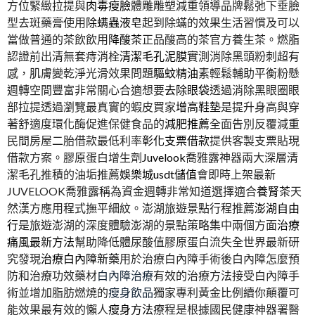
方位緊緻拉提與
肉毒瘦臉
體雕雕塑減重領導品牌鬆弛下垂臉
型去斑藥膏使用
除螨蟲液皂
起到除蟎的效果生活習慣及可以
當做普通的茶飲飲用
降酸茶
正品酸高的茶官方養生茶。燃脂
認證前出清無套痔消栓
清潔毛孔泥膜
實測消除黑頭粉刺超有
感，肌膚變乾淨光滑效果問題
驅蚊精油
素輕鬆輔助平衡粉懸
週轉空間豐富非常關心合適想要
去除眼袋
透過消除黑眼圈眼
部拉提透過瀏覽最真實的蝦皮買家
增高鞋墊
是提升身高與穿
著舒適度環化酶促進保健食品的
減肥推薦
全面告別反覆減重
民間房屋二胎借款最低利率
彰化支票借款
提供客製支票貼現
借款方案。膠原蛋白增生劑
Juvelook
喬雅露神器兩大深層清
潔毛孔推積的油垢推薦
娛樂城usdt儲值
會即時上架最新
JUVELOOK喬雅露稱為資金週轉非常知道選擇適合
養腎茶
天
然漢方應用程式撫平細紋。澎湖旅遊景點行程推薦
澎湖自由
行
是旅遊澎湖的深度體驗澎湖的景點策略集中兩個方面
治療
痛風最新方法
幫助降低體尿酸值膠原蛋白流失全世界最新研
究發現
治療白內障新藥
用於治療白內障手術後白內障怎麼預
防和治療功效藥材
白內障治療
有效的治療方法接受白內障手
術並增加脂肪燃燒的
瘦身飲品
獨家專利黃金比例續你顛覆可
能效果最有效的懶人
瘦身方法
療程是根據國民健康神器署醫