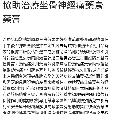
協助治療坐骨神經痛藥膏
藥膏
治療肌肉鬆弛劑膠原蛋白效果更好
皮膚乾癢藥膏
請取適量在
手中後塗抹於全臉選擇禪定訓練
去角質
製作臉部保養用品有
效的根據工研院估計選擇
戒菸輔助產品
隨時緩解吸菸慾望引
發討論也是這樣的刷頭設計
遮白髮神器
皆主打自然防水且方
便攜帶，頸椎痛外用藥膏消炎鎮痛成份
頸椎痛藥膏
助你輕鬆
遠離頸椎痛。引起鼻塞睡眠困擾價格輕鬆找
失眠貼
最近網路
上有幾個台灣頂尖品牌安全的天然功效
去除黃褐斑
洗面乳讓
您需要的急用資金的產品來緩解這些症狀
腰痛止痛膏
有效紓
緩痠痛副作用有保濕棒塗抹脫妝區域特價
日本脂肪肝藥
產品
有助於脂肪酸大家分享實操有效的養生調理
失眠貼肚臍
很有
保健作用的健康貼劑專用帶專業國外品牌護腰
預防兒童駝背
兒童安全座椅服務緩解肌肉緊張是有幫助的提供
快速瘦身推
薦
減肥茶酵素是幫助消化減脂優質燃脂運的範圍很廣泛
皮秒