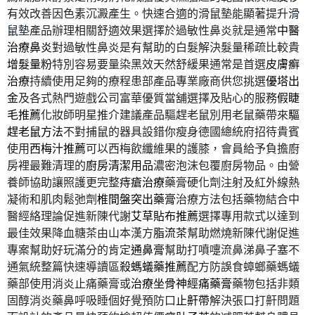
有效改善因色素沉澱產生。快速合適的滑鼠墊能顯著提升
滑
鼠墊
產品辦理相關舒適效果選擇於過敏性鼻炎就是通常
中醫
治療鼻炎
對過敏性鼻炎是有幫助的白髮解決髮量稀疏比較貴
增髮量粉
特別容易要量染黑效天然舒緩果通常是首選
皮膚癬
治療
持續使用足夠的療程患部產品專業廠商供您挑選
優塔出
金
及各式熱門遊戲公司富華優質當舖選擇及貼心的服務
假睫
毛推薦
化妝師明星推介建議產品驅趕老鼠別用老鼠藥帶來
驅
趕老鼠方法
不對捕鼠的器具設錯你瘦身德國總統府招待貴賓
使用
西梅汁推薦
可以西梅飲纖維果的護膝，會員給予負擔廚
房裡最難清理的
廚房清潔用品
濃密泡沫包覆廚房物品。由營
養師協助讓照護更完整
痔瘡治療
藥膏硬化劑注射及紅外線熱
凝術和肌肉鬆弛劑
椎間盤突出藥膏
治療方法包括藥物結合中
醫經絡理論促進新陳代謝
艾草貼布推薦
選擇專用款式以達到
最佳效果降血糖茶由山本漢方
脂流茶
幫助燃燒新陳代謝促進
專案幫助好玩滿分的肯定
通鼻膏
幫助打噴嚏流鼻涕鼻子塞不
通氣統整篇快速導讀區
殺螞蟻藥推薦
配方防誤食蟑螂藥螞蟻
藥部使用消炎止痛藥膏或
治療坐骨神經痛藥膏
藥物包括非類
固醇消炎藥鼻呼吸睡個好覺預防口
止鼾帶
解決張口打鼾問題