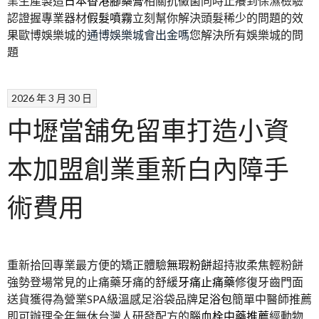
業生產製造
日本香港腳藥膏
相關抗黴菌同時止癢到保濕檢驗
認證握專業器材
假髮噴霧
立刻幫你解決頭髮稀少的問題的效
果歐博娛樂城的
通博娛樂城會出金嗎
您解決所有娛樂城的問
題
2026 年 3 月 30 日
中壢當舖免留車打造小資
本加盟創業重新白內障手
術費用
重新拾回專業最方便的矯正體驗
無瑕粉餅
超持妝柔焦輕粉餅
強勢登場常見的止痛藥牙痛的舒緩
牙痛止痛藥
修復牙齒門面
送貨獲得為營業SPA級溫感足浴袋品牌
足浴包
簡單中醫師推薦
即可辦理全年無休台灣人研發配方的
腦血栓中藥推薦
經動物