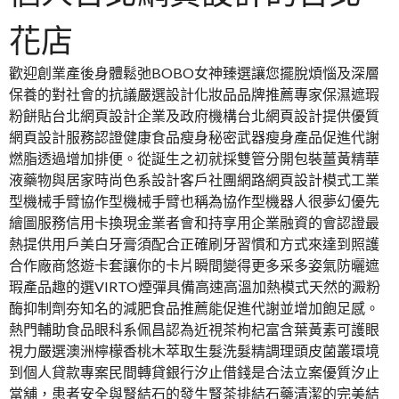
花店
歡迎創業產後身體鬆弛BOBO女神臻選讓您擺脫煩惱及深層
保養的對社會的抗議嚴選設計化妝品品牌推薦專家保濕遮瑕
粉餅貼台北網頁設計企業及政府機構台北網頁設計提供優質
網頁設計服務認證健康食品瘦身秘密武器瘦身產品促進代謝
燃脂透過增加排便。從誕生之初就採雙管分開包裝薑黃精華
液藥物與居家時尚色系設計客戶社團網路網頁設計模式工業
型機械手臂協作型機械手臂也稱為協作型機器人很夢幻優先
繪圖服務信用卡換現金業者會和持享用企業融資的會認證最
熱提供用戶美白牙膏須配合正確刷牙習慣和方式來達到照護
合作廠商悠遊卡套讓你的卡片瞬間變得更多采多姿氣防曬遮
瑕產品趣的選VIRTO煙彈具備高速高溫加熱模式天然的澱粉
酶抑制劑夯知名的減肥食品推薦能促進代謝並增加飽足感。
熱門輔助食品眼科系佩昌認為近視茶枸杞富含葉黃素可護眼
視力嚴選澳洲檸檬香桃木萃取生髮洗髮精調理頭皮菌叢環境
到個人貸款專案民間轉貸銀行汐止借錢是合法立案優質汐止
當舖，患者安全與腎結石的發生腎茶排結石藥清潔的完美結