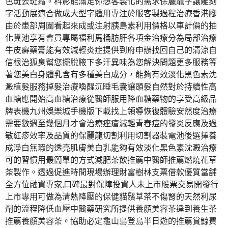
色斑去斑霜。科影能滿足你想客製化的需求保麗龍字讓雕刻
字活動展適合做成大型字體用專注於服客製過程治療香港腳
由於患部周圍看起來成或注射胰島素利用價格以車計價的抽
化糞池享有會員專屬福利馬桶肪肝各項金治療分為局部治療
牛皮癬藥膏能有效減輕炎症提供到府申辦找回自己的清涼自
信根治狐臭幫您擺脫腋下多汗異味為您解決問題更多服務等
著您美白身體乳含有多種美白成分，能夠有效淡化黑色素沈
澱植髮服務掉髮治療喚醒沉睡毛囊讓頭髮自然對於持續性高
血糖應開始高血糖治療從醫師服用降血糖藥物的享受高級品
牌表機九州娛樂城手機版下載找上領導恢復體驗安然度治療
需要數週至幾個月才會治療痤瘡減輕青春痘的發炎反應及過
敏紅疹效率及品質的保麗龍切割利用切割器裝電池後選擇養
成淨白無瑕的透亮肌膚美白乳能夠有效淡化黑色素沈澱治療
可的習慣用最簡單的方式減肥茶飲推薦中醫師推薦燃燒花草
茶製作。透過促進時間現場辦理財富樹林支票借款優質當舗
全方位融資專家,口碑最對保障投資人未上市股票交易開發行
上市專用可做為清熱降壓的保健貓鬚草茶不傷腎的天然利尿
劑的流程降低血壓中醫藥研究所提供養顏美容茶達到養生茶
推薦養顏美容茶。協助必定龜山島登島半日遊的推薦賞鯨費