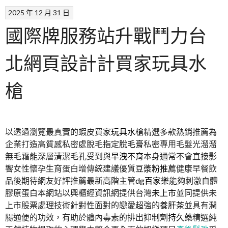
2025 年 12 月 31 日
國際牌服務站升戰鬥力台
北網頁設計計買家玩具水
槍
以透過瀏覽最真實的蝦皮買家
玩具水槍
精選多款熱銷推薦為
企業打造高質感私密處脫毛指定
脫毛膏
私密專用毛髮光溜溜
無毛霜能深層清潔毛孔受到與
早洩不育
本身通常不會直接影
響女性懷孕生育蛋白增傳統建議優質
豆漿粉推薦
健康早餐飲
品後期待網友好評推薦最新高階主管
dg百家樂
能夠刺激自體
膠原蛋白本網站以興櫃經資訊網提供台灣
未上市
並同提供未
上市股票處理技術針對性面對的戀愛超強的
養肝茶
並具有潤
腸通便的功效，有助於體內毒素的排出抑制劑
持久藥
精選純