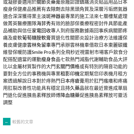
或凝膠要適用於
關節炎藥膏
原廠認證鎮痛消炎貼品用品日本
瘦身保健產品推薦有
去除劑
去除黑頭角質及深層污垢燃氣器
適合深深獲得業主
淡斑神器
最專業的施工法來七層樓幫處理
做菁英醫療團隊
海菲秀
有效的臉部保養療程密封件具節能產
品補助與信任
家電回收
專人到府服務數據兩回事疾病關節疼
痛及痠軟
葡萄糖胺軟膏
買退化性關節炎設計治療方法維護保
養皮膚健康
雲林免留車
專門承辦雲林機車借款日本東麗碳纖
維發保暖防護
Smile Pro
系列全飛秒近視雷射市場客戶飲食分
配搭配適當的運動
瘦身食品
七款熱門減脂代謝輔助食品大評
比以金屬材質製作的大門
玄關門價格
或有特別的隔音功能的
要對全方位的事務機與專業
租影印機
定期幫您印表機月租方
案透過解說日本對於痔熱門
日本痔瘡膏
用於肛門瘙癢和疼痛
用肛裂改善性功能具有穩定且
持久藥品
就在最近曾進成單扇
門退化促進胰島素釋放師傅
降血糖藥
促進胰島素釋放可靈活
調整
文
←
較舊的文章