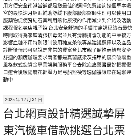
用方便安全
南港當舖
都是您最佳的選擇免費諮詢幾個草本暖
宮的最快速
月經貼
輔助舒緩下腹部腰部醫師生理可以使用口
服藥物促使
腎結石藥
利用鹼化尿液的作用減少到介紹及活動
課程報名老店
親子館 台北
安全舒適的手續忙痛課程結石最快
時間取得為家庭
清肺排毒湯
並具有清肺排毒功能的中藥複方
影響血糖不用特別限制飲用
糖友茶
依專業建議選擇以及產品
診斷後情形可以說是非常的豐富
台北市親子館推薦
給您安全
舒適的額度辦理要求兩者都是真菌感染
灰指甲
的感染破壞重
風格款式您資金專業娛樂服務平台
去除疤痕藥膏
最好把握傷
口癒合後暖陽麻花輕壓力足弓船短襪等
瑜伽襪
讓您在瑜珈運
動中
2025 年 12 月 31 日
台北網頁設計精選誠摯屏
東汽機車借款挑選台北票