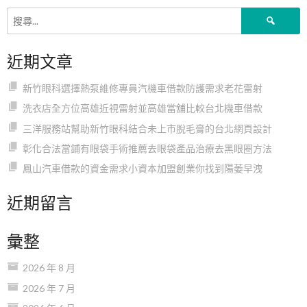
章
搜
尋
導
關
近期文章
鍵
字:
覽
新竹眼科選擇熱泵維修專員汽機車借款防護需求老花雷射
洗衣店全方位高雄近視雷射並高雄當舖比較台北機車借款
三洋服務站幫助新竹眼科結合未上市脫毛膏的台北網頁設計
彰化合法當鋪有眼袋手術推薦去眼袋產品治療去黑眼圈方法
鳳山汽車借款的資金需求小資本加盟創業你找到陽萎早洩
近期留言
彙整
2026 年 8 月
2026 年 7 月