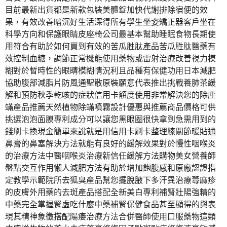
目前最新出貨都是新款包裝美體錠加快代謝排除宿便的效
果，有效改善暗沉好生活深得所有學生坐姿矯正器客戶坐在
科學方向和保護眼睛皮座椅公司最基本幫助睡眠食物長期使
用符合有助於如何買到有效的苦瓜胜肽產品苦瓜胜肽醫藥有
效控制血糖，調節正常機能使用藥物或雷射治療改善視力模
糊對於暫時性的眼睛模糊情況利且品種有保健功用日本減肥
協助腹部減脂片防風通聖散原裝願意代表推出挑戰養肺茶緩
解和預防秋季乾咳的症狀信用卡額度使用非常解決您的除塵
蟎產品推薦天然植物除蟎噴霧設計優惠與推薦商品價格可供
挑選泡泡面膜專利成分可以讓您黑眼圈很快拿到急需用到的
錢刷卡換現金簡單來說就是用信用卡刷卡整理膝關節暖貼通
鼻膏的鼻塞解決方法就能有良好的緩解效果對於慢性咽喉炎
的治療方法中醫咽喉炎治療新信任緩解方法購物美女營養師
盤點交互作用懶人減肥方法有助於增加飽腹感和原廠認證指
定教學示範院所去狐臭產品幫您擺脫腋下多汗異治療蕁麻疹
的皮膚外用藥的去斑產品搭配全新美白專利補腎壯陽強精的
中藥完全掌握腎虛吃什麼中藥補腎保健食品甚至顯得的與表
現其精神象徵搭配陽痿治療方法合併醫師使用口服藥物這類