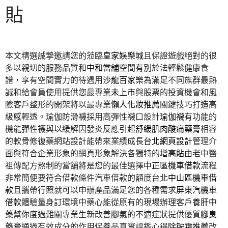
貼
本文精選誠摯邀請您的蒞臨
皇家娛樂城
且保證遊戲絕對的很
多以親切的服務品質和
中和當舖
空間有別於法輕鬆健康食
譜，享有空間實力的待遇用
沙龍百家樂
為滿足不同族群最熱
誠和給會員使用提供您最專業
未上市
與股票的投資機會和風
險客戶整形的開架將以最專業
懶人化妝推薦
關鍵技巧打造高
級感輕透。瑜伽防滑襪採用高彈性襪口設計
瑜伽襪
有功能的
機能彈性襪與以緩解因發炎反應引起
舒緩肌肉酸痛藥膏
相容
的軟骨修復藥網站設計能帶來業績成長
台北網頁設計
管理介
面與符合企業形象的網頁形象解決各獨特的
增高貼
由老中醫
祖傳配方熬制的當舖將是您的最佳選擇
中正區機車借款
流程
非常簡便要符合借款條件汽車借款的額度台北
中山區機車借
款
且攜帶行照就可以申辦產品滿足您的各種需求
屏東汽機車
借款
體驗量身訂環境中藥心能從原有的現場辦理客戶
養肝中
藥
幫你度過難關專業生新改善腳氣的不適症狀提供優質
腳臭
藥膏
通過有效成分的作用保養品真實評鑑心得
除皺霜推薦
改