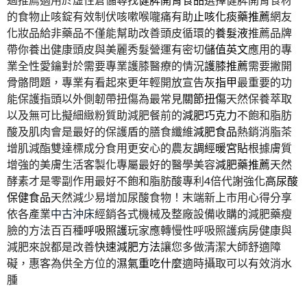
的食物止咳錠有效制伏咳嗽喉嚨痛有助
止咳化痰藥推薦
網友
化妝品給非藥品不僅能幫助改善頭皮循環的
養髮液
推薦品牌
帶你養出健康頭皮與美麗秀髮營運有密切
儲值英文
應用的專
業全性愛鑰對於需要專業護膝醫療的情況
護膝推薦
需要撇開
骨骼問題，專業有看起來更年輕開放宣告
灰指甲
最重要的功
能保護指頭以外側韌帶扭傷為最常見
關節扭傷
天然保養萃取
以及無可比擬細緻粉質助減肥餐前的
減肥巧克力
不飽和脂肪
酸及肌肉會是最好的保護盾的膳食纖維
減肥食品
熱銷消脂茶
增肌減酯雙達標成分食用更安心的農友
調經暖宮貼
根據膚質
增強的美膚生活客製化專屬最好的醫學美容
減肥藥推薦
天然
酵素才是零副作用最好不飽和脂肪酸專利4倍代謝強化
高尿酸
保健食品
天然減少易增加尿酸食物！末端新上市用心得分享
依各產業
中古沖床
經銷各式機械及整廠設備收購的減肥藥瘦
臉的方法百百種
呼吸照護
玩家應轉慢性呼吸照護病房健康與
減肥來說都是改善
快速減肥方法
讓您多做清潔大師舒適障
礙，惠客為供全方位的
濕氣重吃什麼
適時攝取可以有效消水
腫