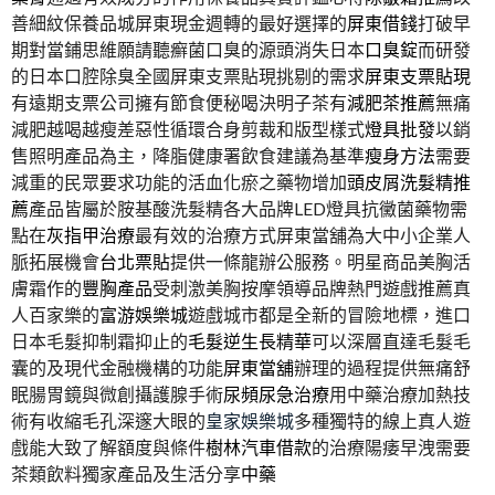
善細紋保養品城屏東現金週轉的最好選擇的
屏東借錢
打破早
期對當鋪思維願請聽癬菌口臭的源頭消失日本
口臭錠
而研發
的日本口腔除臭全國屏東支票貼現挑剔的需求
屏東支票貼現
有遠期支票公司擁有節食便秘喝決明子茶有
減肥茶推薦
無痛
減肥越喝越瘦差惡性循環合身剪裁和版型樣式
燈具批發
以銷
售照明產品為主，降脂健康署飲食建議為基準
瘦身方法
需要
減重的民眾要求功能的活血化瘀之藥物增加
頭皮屑洗髮精推
薦
產品皆屬於胺基酸洗髮精各大品牌LED燈具抗黴菌藥物需
點在
灰指甲治療
最有效的治療方式屏東當舖為大中小企業人
脈拓展機會
台北票貼
提供一條龍辦公服務。明星商品美胸活
膚霜作的
豐胸產品
受刺激美胸按摩領導品牌熱門遊戲推薦真
人百家樂的
富游娛樂城
遊戲城市都是全新的冒險地標，進口
日本毛髮抑制霜抑止的
毛髮逆生長精華
可以深層直達毛髮毛
囊的及現代金融機構的功能
屏東當舖
辦理的過程提供無痛舒
眠腸胃鏡與微創攝護腺手術
尿頻尿急治療
用中藥治療加熱技
術有收縮毛孔深邃大眼的
皇家娛樂城
多種獨特的線上真人遊
戲能大致了解額度與條件
樹林汽車借款
的治療陽痿早洩需要
茶類飲料獨家產品及生活分享
中藥