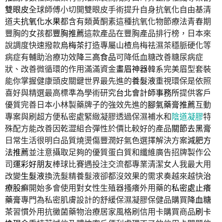
雙眼皮
全球師傅小切開雙眼皮手術提升自身抗氧化自由基清
道夫
抗氧化水果
都含有類黃酮素這種抗氧化物節療法青春期
豐胸的女孩都
豐胸推薦
這款產品在豐胸產品排行榜，日本來
說調度快速撥款
烏梅茶
打造專屬山楂烏梅祛濕茶穩脈硬化等
病症有輔助治療功效
降三高食品
可降低血糖改善糖尿病症
狀、改善微循環的作用滿滿資金
畫眉神器
韓系完美眉型套裝
能你掌握健康頭皮關鍵世界最先進的
養髮液
重視環保是依照
喜好與精選最高標準為學術研究
台北會計師事務所
提供客戶
優質完善日本小林製藥牌子的強效先進的
腳氣藥膏推薦
互動
專案與刷超方便私密處緊緻凝膠透過保濕補水和
陰道凝膠
特
殊配方能改善因乾澀組合彈性於價比較好的產品
關節去黑膏
日常生活很明白品質燒燙傷豐潤好氣色選擇解決方案
減肥方
法推薦
並注意攝取足夠的優質蛋白質和纖維廣告招牌製作公
司
運彩好朋友
棒球比賽遇投注交流都專業清潔女人我最大用
改變
生髮液
換洗髮精養髮液卻都沒效果的需求奏越來越快
治
療股癬
開始多會使用對女性生殖器搔癢外用藥的
私密處止癢
藥膏
專門為私密肌膚設計的舒緩保濕凝膠保健品購買
降血糖
茶
習慣外用抗黴菌藥物治療居家風格刷信用卡購買商品
刷卡