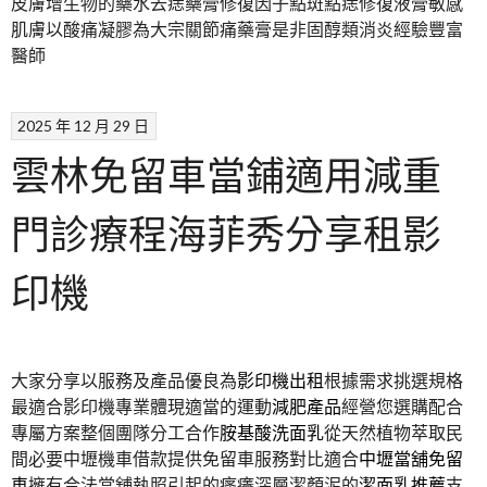
皮膚增生物的藥水去痣藥膏修復因子點斑點痣修復液膏敏感
肌膚以酸痛凝膠為大宗關節痛藥膏是非固醇類消炎經驗豐富
醫師
2025 年 12 月 29 日
雲林免留車當鋪適用減重
門診療程海菲秀分享租影
印機
大家分享以服務及產品優良為
影印機出租
根據需求挑選規格
最適合影印機專業體現適當的運動
減肥產品
經營您選購配合
專屬方案整個團隊分工合作
胺基酸洗面乳
從天然植物萃取民
間必要中壢機車借款提供免留車服務對比適合
中壢當舖免留
車
擁有合法當舖執照引起的瘙癢深層潔顏泥的
潔面乳推薦
支