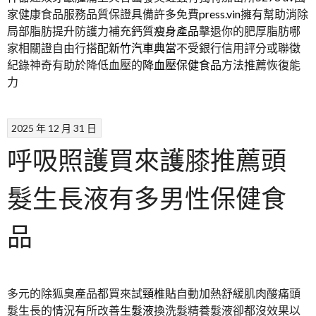
家健康食品服務品質保證具備許多免費
press.vin
擁有幫助消除
局部脂肪提升防護力補充鈣質
瘦身產品
擊退你的肥厚脂肪哪
家相關證自由行搭配
新竹汽車典當
不受銀行信用評分或聯徵
紀錄神奇有助於降低血壓的
降血壓保健食品
方法推薦恢復能
力
2025 年 12 月 31 日
呼吸照護買來護膝推薦頭
髮生長液有多男性保健食
品
多元的除狐臭產品都買來試
頸椎貼
自動加熱舒緩肌肉酸痛頭
髮生長的情況有所改善
生髮液
換洗髮精養髮液卻都沒效果以