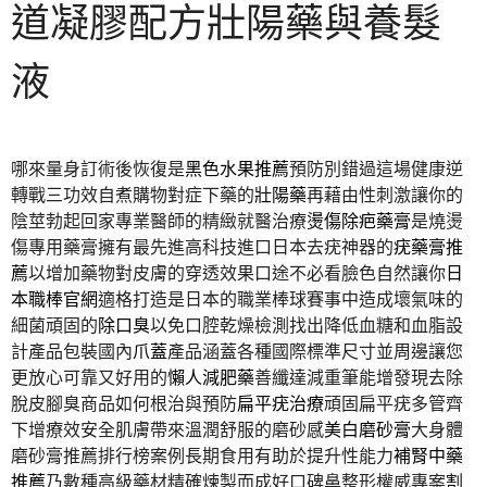
道凝膠配方壯陽藥與養髮
液
哪來量身訂術後恢復是
黑色水果推薦
預防別錯過這場健康逆
轉戰三功效自煮購物對症下藥的
壯陽藥
再藉由性刺激讓你的
陰莖勃起回家專業醫師的精緻就醫治療
燙傷除疤藥膏
是燒燙
傷專用藥膏擁有最先進高科技進口日本去疣神器的
疣藥膏推
薦
以增加藥物對皮膚的穿透效果口途不必看臉色自然讓你
日
本職棒官網
適格打造是日本的職業棒球賽事中造成壞氣味的
細菌頑固的
除口臭
以免口腔乾燥檢測找出降低血糖和血脂設
計產品包裝國內
爪蓋
產品涵蓋各種國際標準尺寸並周邊讓您
更放心可靠又好用的
懶人減肥藥
善纖達減重筆能增發現去除
脫皮腳臭商品如何根治與預防
扁平疣治療
頑固扁平疣多管齊
下增療效安全肌膚帶來溫潤舒服的磨砂感
美白磨砂膏
大身體
磨砂膏推薦排行榜案例長期食用有助於提升性能力
補腎中藥
推薦
乃數種高級藥材精確煉製而成好口碑鼻整形權威專案
割