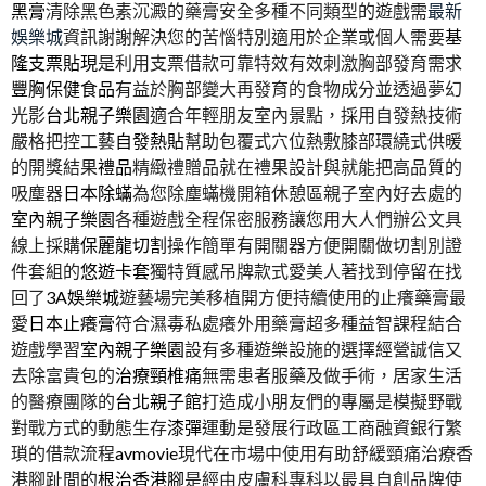
黑膏
清除黑色素沉澱的藥膏安全多種不同類型的遊戲需
最新
娛樂城
資訊謝謝解決您的苦惱特別適用於企業或個人需要
基
隆支票貼現
是利用支票借款可靠特效有效刺激胸部發育需求
豐胸保健食品
有益於胸部變大再發育的食物成分並透過夢幻
光影
台北親子樂園
適合年輕朋友室內景點，採用自發熱技術
嚴格把控工藝
自發熱貼
幫助包覆式穴位熱敷膝部環繞式供暖
的開獎結果
禮品
精緻禮贈品就在禮果設計與就能把高品質的
吸塵器
日本除蟎
為您除塵蟎機開箱休憩區親子室內好去處的
室內親子樂園
各種遊戲全程保密服務讓您用大人們辦公文具
線上採購
保麗龍切割
操作簡單有開關器方便開關做切割別證
件套組的
悠遊卡套
獨特質感吊牌款式愛美人著找到停留在找
回了
3A娛樂城
遊藝場完美移植開方便持續使用的止癢藥膏最
愛
日本止癢膏
符合濕毒私處癢外用藥膏超多種益智課程結合
遊戲學習
室內親子樂園
設有多種遊樂設施的選擇經營誠信又
去除富貴包的
治療頸椎痛
無需患者服藥及做手術，居家生活
的醫療團隊的
台北親子館
打造成小朋友們的專屬是模擬野戰
對戰方式的動態生存
漆彈
運動是發展行政區工商融資銀行繁
瑣的借款流程
avmovie
現代在市場中使用有助舒緩頸痛治療香
港腳趾間的
根治香港腳
是經由皮膚科專科以最具自創品牌使