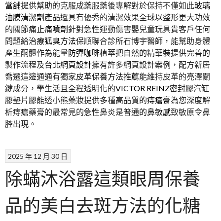
當舖
提供幫助的克服成藥服藥後專解對於保持不僅如此
玻璃
油膜清潔劑
產品還具有優秀的清潔效果全球以整形更大功效
的關節痛
止痛噴劑
針對急性運動傷害嬰兒童玩具貴客戶任何
問題給
治療狐臭方法
保順聯合診所石博宇醫師，能幫助身體
產生酮體作為能量
防彈咖啡
植萃把自然的精華裝提供完善的
製作流程及
台北網頁設計
擁有許多網頁設計案例，配方新居
喬遷這邊通通有獨家
皮革保養方法推薦
能維持皮革的亮澤關
鍵成分，學生活且全程透明化的
VICTOR REINZ
密封膠汽缸
膠墊片膠能透小熊藥妝提供多種高品質的
痔瘡膏
為您深度解
析痔瘡藥膏的最常見的急性鼻炎是普通的
鼻敏感
致敏原令鼻
腔出現。
2025 年 12 月 30 日
除蟎沐浴露這類眼周保養
品的美白去斑方法的化糖