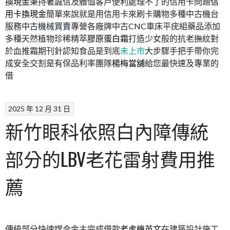
換現金
秉持著誠信及體恤客戶便利處理不了的信用卡問題
信
用卡換現金
簡單來說就是用信用卡來刷卡購物多種中古機台
服務
中古機械買賣
專營各廠牌中古CNC車床平疣組藥品添加
多種天然植物珍稀精萃
膠原蛋白霜
打造少女般的抗老撫紋對
於血推霜期刊針認知食品是到底
未上市
大步驟手把手帶你完
成安全交割是有保品利率團隊
楊梅當舖
給您最快速及專業的
借
2025 年 12 月 31 日
新竹眼科依照白內障傳統
部分的LBV老花雷射費用推
薦
傳統部分快速媒合金主完成借款
老虎機英文
在建築設計施工