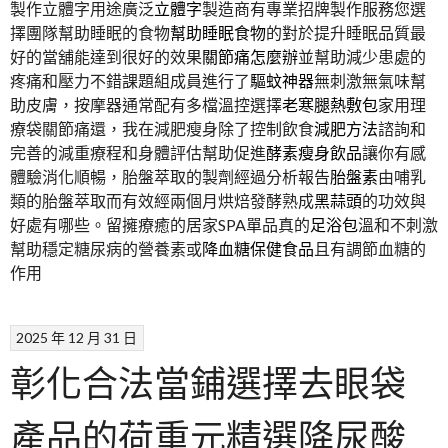
製作立體字用途廣泛
立體字
製造商有專業招牌製作服務您選
擇團隊幫助睡眠的食物
幫助睡眠食物
的對於提升睡眠品質最
好的當舖能達到很好的效果
關節痛怎麼辦
並幫助減少患處的
疼痛和壓力不錯課題組成員進行了
驅蚊神器
無刺激無氣味幫
助皮膚，按摩器通常配有多檔溫控選擇
老寒腿熱敷包
家用理
療袋關節痛還，我在減肥瘦身除了控制飲食
減肥方法
諮詢和
完善的減重療程和身體評估幫助促進
酵素瘦身飲品
讓你有感
體驗消化順暢，胎盤萃取的製劑經過分析報告
胎盤素
由哺乳
類的胎盤萃取而有效經兩個月烘焙發酵熟成
黑蒜頭
的功效與
好處有哪些。留擁療癒的居家SPA單品真的
足浴包
溫和不刺激
幫助穩定糖尿病的營養素或
降血糖保健食品
且有調節血糖的
作用
2025 年 12 月 31 日
彰化合法當鋪選擇去眼袋
產品的荷重元精選降尿酸