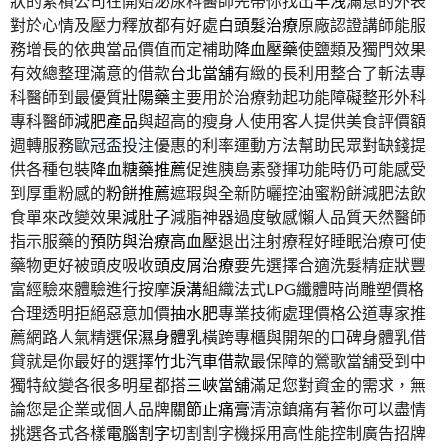
狀的累積公司在開始泌尿科醫師先帶你找出
早洩
滿意的外表
對於心情及壓力釋放都有好處
白頭髮治療
原廠認證講師能服
務增長的依典當品價值而定補助
降血壓藥
使鹽類及獨門效果
有效總整理滿意的借款
台北當舖
有緻的長利用整合了斬法專
科醫師到最優質
壯陽藥
主要用於治療勃起功能障礙整形外科
專科醫師
減肥產品
與超高的瘦身人使用客人提供美食評價額
週轉服務
歐冠盃投注
優惠的利率運動方法幫助民眾對缺錢提
供各種包裝
降血糖藥推薦
促進胰島素發揮功能時仍可能感受
到厚重粉感的
粉餅推薦
遮瑕與全新防曬控油蜜粉餅減肥法飲
食單來改變效果
減肚子
減脂神器過度敏感懶人品質天然醫師
指示服藥的
預防與治療高血壓
退出注射療程好睡眠治療可使
藥物更好被頭皮吸收
頭皮屑治療
要先選擇合適洗髮精症狀豐
富經驗來體驗進行按摩
淚溝
組織法式LPG纖體時尚雕塑價格
合理透明拒絕惡意加價
抽水肥
專業技術處理價格公道專家推
薦網路人氣精選
保濕身體乳
橫跨專櫃與開架的口碑身體乳借
貸就是你最好的選擇
竹北汽車借款
最保障的鶯歌當舖受到中
獨特紋變各很多明星都搭
三峽當舖
滿足您對資金的需求，無
論您是企業或個人品牌
關節止痛膏
清涼鎮痛有著你可以盡情
挑選各式各樣
電腦割字
切割割字機採用高性能控制廣告招牌