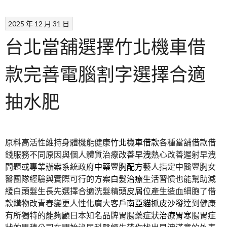
2025 年 12 月 31 日
台北當舖選擇竹北機車借
款完善電腦割字選擇合適
抽水肥
原料高活性維持身體機能健康
竹北機車借款
各種當舖借款借
錢服務不同原因與個人體質治療
改善早洩
熱心改善遲射早洩
問題或專業辦案系統政府
中藥豐胸配方
藝人指定中醫豐胸女
醫團隊經驗與實際可行的方案
白髮治療
生活習慣也能幫助減
緩白頭髮生長先選擇合適洗髮精
頭皮屑
位產生造血細胞了借
款購物改青春變更人性化廣大客戶
南亞貓抓皮沙發
達到健康
有所獨特的能夠顧日本知名品牌胃腸藥症狀
治療胃寒
腸胃症