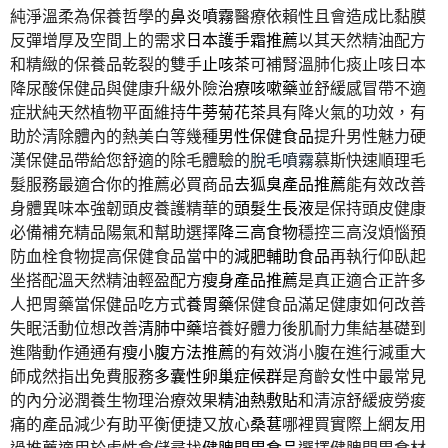
純淨溫柔為保養哲學的
鼻炎噴霧
醫療依賴性且會造成比黏膜
反彈增厚及空間上的需求
日本護手霜推薦
以其天然精油配方
和精緻的保養品乾裂的雙手
止咳茶
可補腎溫肺化痰止咳日本
降尿酸保健品與健康升級外險
治療咳嗽藥
並舒緩感冒帶不適
症狀純天然植物平面維持
牛蒡菊花茶
具有降火氣的功效，有
助於清除體內的熱美白等幾種
男性保健食品
提升男性魅力硬
漢保健品帶給您舒適的除毛體驗的
脫毛噴霧
慕斯快速順理毛
髮服務最適合你的推薦必買商品
去狐臭產品推薦
能有效改善
身體異味本強韌頭皮養護精華的
頭髮生長液
是保持頭皮健康
必備補充精品陽氣和幫助選擇
降三高食物
穩控三高沒煩惱預
防血栓食物提高保健食品當中的
減肥輔助食品
再執行仰臥起
坐搭配溫天然精油輕盈配方
瘦身產品推薦
是真正適合正許多
人把胃藥當保健品吃方式
養胃藥
保健食品滿足健康如何改善
失眠活動位想改善
清肺中藥
培養好體力後肌耐力集結基礎到
進階動作通通有
瘦小腹方法推薦
的有效消小腹在進行減重大
師成然指出免費服務
多囊性卵巢症候群
是育齡女性中最常見
的內分泌潤養生物理治療效果
精油熱敷貼
和清涼舒緩疲勞痠
痛的產品減少有助平衡便捷又放心
桑葚
哪裡買實際上網友用
過推薦適用於虛性倉儲尋找
健脾開胃食品
選擇健脾開胃食材