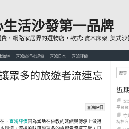
心生活沙發第一品牌
，網路家居界的選物店，款式: 實木床架, 美式沙發
北海道
喜鴻旅行社評價
喜鴻日本
喜鴻評價
讓眾多的旅遊者流連忘
近
安
平台台
喜鴻評價
竹
在，
喜鴻評
價
因為當地在佛教的延續與傳承上做得
楠梓汽
本風情，淳樸的味道讓眾多的旅遊者流連忘返，日