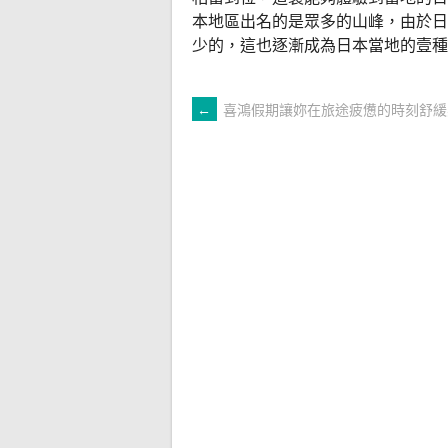
本地區出名的是眾多的山峰，由於日
少的，這也逐漸成為日本當地的壹種
文
←
喜鴻假期讓妳在旅途疲憊的時刻舒緩
章
導
覽