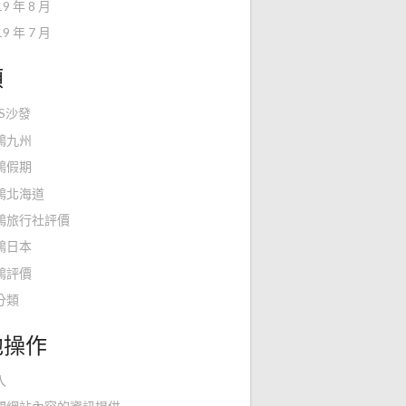
19 年 8 月
19 年 7 月
類
KS沙發
鴻九州
鴻假期
鴻北海道
鴻旅行社評價
鴻日本
鴻評價
分類
他操作
入