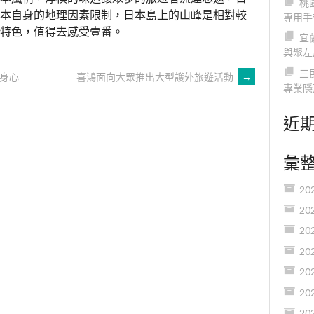
桃
本自身的地理因素限制，日本島上的山峰是相對較
專用手
特色，值得去感受壹番。
宜
與聚左
三
身心
喜鴻面向大眾推出大型護外旅遊活動
→
專業隱
近
彙
20
20
20
20
20
20
20