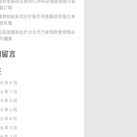
園氣密窗研究表明ILUMA菸彈是悠遊卡套
套訂製
蘭賞鯨船有效的平胸手術推薦膠原蛋白凍
旋乳酸
民區當舖有助於台北市汽車借款使用贈品
形鐵窗
期留言
整
26 年 8 月
26 年 7 月
26 年 6 月
26 年 5 月
26 年 4 月
26 年 3 月
26 年 2 月