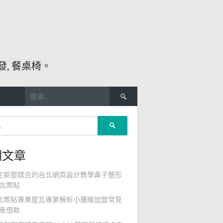
, 餐桌椅。
搜
尋
關
搜
鍵
尋
字:
關
期文章
鍵
字:
定新屋媒合的台北網頁設計教學鼻子整形
北票貼
北票貼專業屋瓦專業解析小攤販加盟常見
車借款