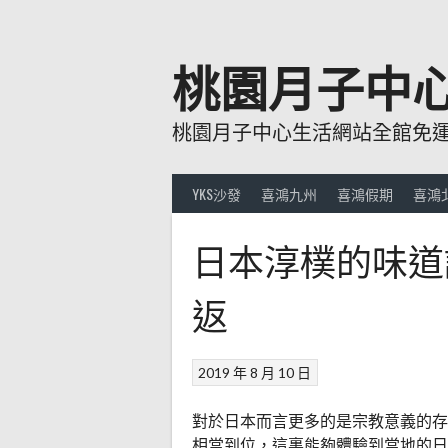
跳
至
主
桃園月子中
要
內
桃園月子中心生活網站全館免運費
容
YKS沙發
喜鴻九州
喜鴻假期
喜鴻
日本淳樸的味道
返
2019 年 8 月 10 日
對於日本而言更多的是宗教意義的存
相當到位，這裏能夠體驗到當地的日