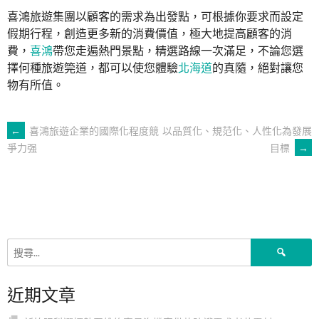
喜鴻旅遊集團以顧客的需求為出發點，可根據你要求而設定
假期行程，創造更多新的消費價值，極大地提高顧客的消
費，
喜鴻
帶您走遍熱門景點，精選路線一次滿足，不論您選
擇何種旅遊筦道，都可以使您體驗
北海道
的真隨，絕對讓您
物有所值。
文
←
喜鴻旅遊企業的國際化程度競
以品質化、規范化、人性化為發展
目標
→
爭力强
章
導
覽
搜
尋
關
近期文章
鍵
字: