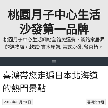
跳
桃園月子中心生活
至
主
要
沙發第一品牌
內
容
桃園月子中心生活網站全館免運費，網路家居界
的選物店，款式: 實木床架, 美式沙發, 餐桌椅。
喜鴻帶您走遍日本北海道
的熱門景點
2019 年 8 月 24 日
喜鴻北海道