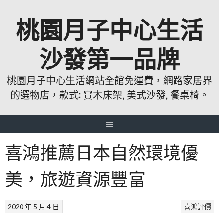
跳
桃園月子中心生活
至
主
要
沙發第一品牌
內
容
桃園月子中心生活網站全館免運費，網路家居界
的選物店，款式: 實木床架, 美式沙發, 餐桌椅。
喜鴻推薦日本自然環境優
美，旅遊資源豐富
2020 年 5 月 4 日
喜鴻評價