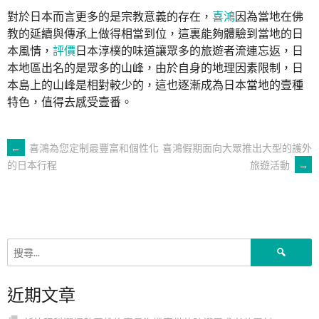
對於日本而言更多的是宗教意義的存在，
喜鴻
因為當地在佛
教的延續與傳承上做得相當到位，這裏能夠體驗到當地的日
本風情，
評價
日本淳樸的味道讓眾多的旅遊者流連忘返，日
本地區出名的是眾多的山峰，由於自身的地理因素限制，日
本島上的山峰是相對較少的，這也逐漸成為日本當地的壹種
特色，值得去感受壹番。
文
←
喜鴻為您定制最豐富和個性化
喜鴻假期面向大眾推出大型的護外
旅遊活動
→
的日本行程
章
導
搜
覽
尋
關
近期文章
鍵
字: