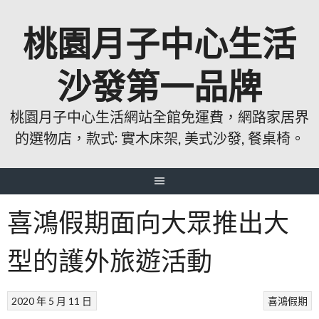
跳
桃園月子中心生活
至
主
要
沙發第一品牌
內
容
桃園月子中心生活網站全館免運費，網路家居界
的選物店，款式: 實木床架, 美式沙發, 餐桌椅。
喜鴻假期面向大眾推出大
型的護外旅遊活動
2020 年 5 月 11 日
喜鴻假期