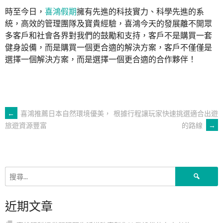
時至今日，
喜鴻假期
擁有先進的科技實力、科學先進的系
統，高效的管理團隊及寶貴經驗，喜鴻今天的發展離不開眾
多客戶和社會各界對我們的鼓勵和支持，客戶不是購買一套
健身設備，而是購買一個更合適的解決方案，客戶不僅僅是
選擇一個解決方案，而是選擇一個更合適的合作夥伴！
文
←
喜鴻推薦日本自然環境優美，
根據行程讓玩家快速挑選適合出遊
的路線
→
旅遊資源豐富
章
導
搜
尋
覽
關
近期文章
鍵
字: