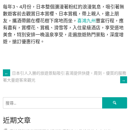
每年3、4月份，日本整個瀰漫著粉紅的浪漫氣息，吸引著無
數遊客前去觀賞日本賞櫻、日本賞楓，帶上親人，邀上朋
友，攜酒帶餚在櫻花樹下席地而坐，
喜鴻九州
豐富行程，應
有盡有，賞櫻花、賞楓、滑雪等，入住星級酒店，享受道地
美食，特別安排一晚溫泉享受，走遍旅遊熱門景點，深度增
遊，搶訂優惠行程。
文
←
日本引人入勝的旅遊景點吸引
喜鴻提供快捷，周到，優質的服務
→
著大量遊客來觀光
章
搜
導
尋
關
近期文章
鍵
覽
字: