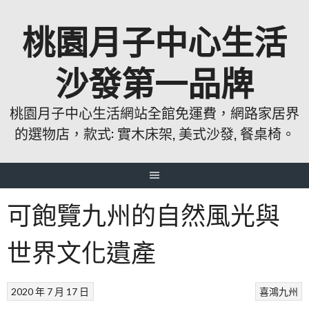
跳
桃園月子中心生活
至
主
要
沙發第一品牌
內
容
桃園月子中心生活網站全館免運費，網路家居界
的選物店，款式: 實木床架, 美式沙發, 餐桌椅。
可飽覽九州的自然風光與
世界文化遺產
2020 年 7 月 17 日
喜鴻九州