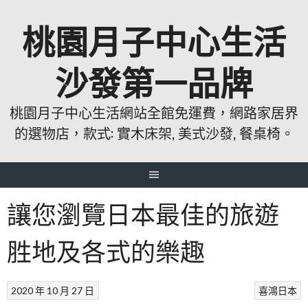
跳
桃園月子中心生活
至
主
要
沙發第一品牌
內
容
桃園月子中心生活網站全館免運費，網路家居界
的選物店，款式: 實木床架, 美式沙發, 餐桌椅。
讓您瀏覽日本最佳的旅遊
胜地及各式的樂趣
2020 年 10 月 27 日
喜鴻日本