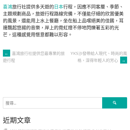
喜鴻
旅行社提供多天遊的
日本
行程，因應不同客層、季節、
主題規劃商品，旅遊行程路線完備，不僅能仔細的欣賞優美
的風景，還能用上水上餐廳，坐在船上品嚐絕美的佳餚，耳
邊飄起悠揚的音樂，岸上的霓虹燈不停地閃爍著五彩的光
芒，這種感覺用愜意都難以形容。
文
←
喜鴻旅行社提供您最專業的旅
YKS沙發帶給人現代、時尚的風
格，深得年輕人的芳心
→
遊行程
章
導
覽
搜
尋
關
近期文章
鍵
字: