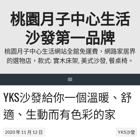
跳
桃園月子中心生活
至
主
要
沙發第一品牌
內
容
桃園月子中心生活網站全館免運費，網路家居界
的選物店，款式: 實木床架, 美式沙發, 餐桌椅。
YKS沙發給你一個溫暖、舒
適、生動而有色彩的家
2020 年 11 月 12 日
YKS沙發