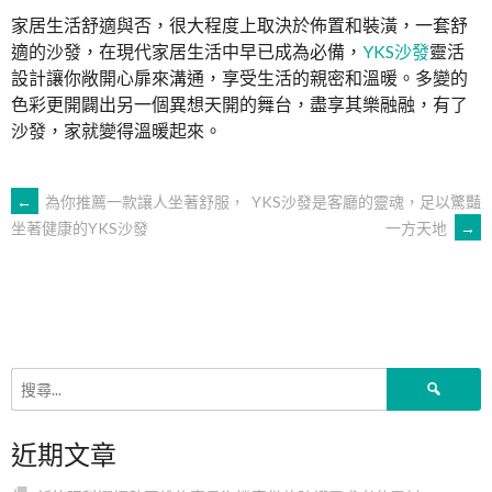
家居生活舒適與否，很大程度上取決於佈置和裝潢，一套舒
適的沙發，在現代家居生活中早已成為必備，
YKS沙發
靈活
設計讓你敞開心扉來溝通，享受生活的親密和溫暖。多變的
色彩更開闢出另一個異想天開的舞台，盡享其樂融融，有了
沙發，家就變得溫暖起來。
文
←
為你推薦一款讓人坐著舒服，
YKS沙發是客廳的靈魂，足以驚豔
一方天地
→
坐著健康的YKS沙發
章
導
覽
搜
尋
關
近期文章
鍵
字: